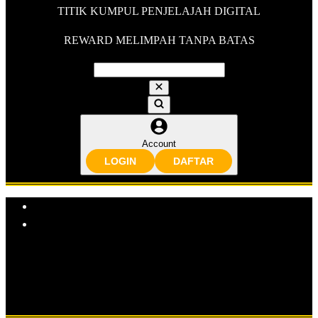
TITIK KUMPUL PENJELAJAH DIGITAL
REWARD MELIMPAH TANPA BATAS
Account
LOGIN
DAFTAR
Explore Categories
Popular Products
Jelajahi Basecamp
JUPITERSLOT
BASECAMP DIGITAL
ARENA KETANGKASAN
BONUS GAK ADA OBATNYA
TANTANGAN HARIAN
KOMUNITAS SOLID
REWARD
MELIMPAH