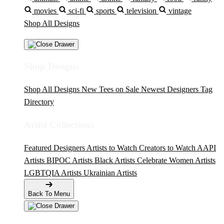
movies
sci-fi
sports
television
vintage
Shop All Designs
Shop Designs
Shop All Designs
New Tees on Sale
Newest Designers
Tag
Directory
Artist Collections
Featured Designers
Artists to Watch
Creators to Watch
AAPI
Artists
BIPOC Artists
Black Artists
Celebrate Women Artists
LGBTQIA Artists
Ukrainian Artists
Back To Menu