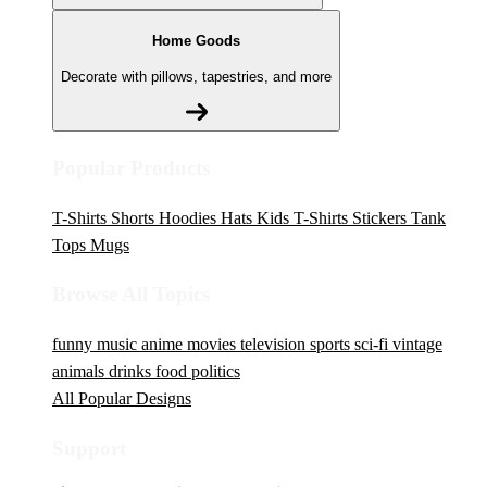
Home Goods
Decorate with pillows, tapestries, and more
Popular Products
T-Shirts
Shorts
Hoodies
Hats
Kids T-Shirts
Stickers
Tank
Tops
Mugs
Browse All Topics
funny
music
anime
movies
television
sports
sci-fi
vintage
animals
drinks
food
politics
All Popular Designs
Support