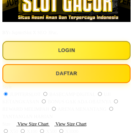
BY:
JupiterSlot X SEO 3Pac.
LOGIN
DAFTAR
Style
JUPITERSLOT
BASECAMP DIGITAL
UJI
KETANGKASAN
BONUS GAK ADA OBATNYA
REWARD MELIMPAH
ARENA MENANTANG
TANTANGAN HARIAN
Size
View Size Chart
View Size Chart
X50
X100
X500
X1000