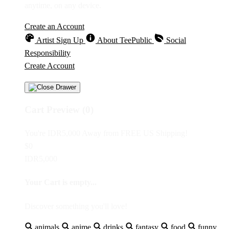
anytime, on any device.
Create an Account
Artist Sign Up
About TeePublic
Social
Responsibility
Create Account
Cart Preview (0)
You're
IDR5,000
Away from
FREE US Shipping!
$0
IDR5,000
Your Cart is empty...
Discover something you'll love!
animals
anime
drinks
fantasy
food
funny