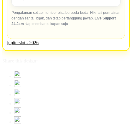
Pengalaman setiap member bisa berbeda-beda. Nikmati permainan
dengan santai, bijak, dan tetap bertanggung jawab.
Live Support
24 Jam
siap membantu kapan saja.
jupiterslot - 2026
Share this design: