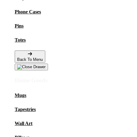
Phone Cases
Pins
Totes
Back To Menu
Home Goods
Mugs
Tapestries
Wall Art