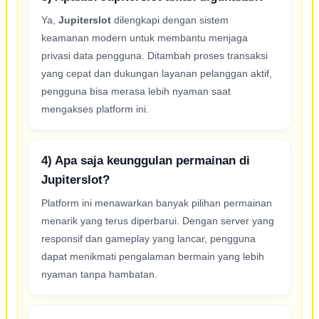
Ya,
Jupiterslot
dilengkapi dengan sistem
keamanan modern untuk membantu menjaga
privasi data pengguna. Ditambah proses transaksi
yang cepat dan dukungan layanan pelanggan aktif,
pengguna bisa merasa lebih nyaman saat
mengakses platform ini.
4) Apa saja keunggulan permainan di
Jupiterslot?
Platform ini menawarkan banyak pilihan permainan
menarik yang terus diperbarui. Dengan server yang
responsif dan gameplay yang lancar, pengguna
dapat menikmati pengalaman bermain yang lebih
nyaman tanpa hambatan.