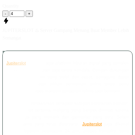
Quantity
-
+
JUPITERSLOT ♨️ Server Gampang Menang Buat Member Lebih
Semangat
Jupiterslot
hadir sebagai platform hiburan digital yang semakin
mudah diakses kapan saja tanpa kendala. Dengan dukungan
link alternatif resmi yang stabil dan cepat, pengguna dapat
menikmati berbagai pilihan permainan online tanpa perlu
khawatir soal akses maupun gangguan teknis saat bermain.
Platform ini menawarkan beragam kategori permainan populer,
termasuk slot bertema mahjong yang banyak diminati karena
tampilannya yang menarik dan gameplay yang seru. Selain
pilihan game yang terus diperbarui,
Jupiterslot
juga dikenal
dengan layanan pelanggan 24 jam, proses transaksi yang