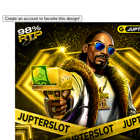
I
IDR9,800
Create an account to favorite this design!