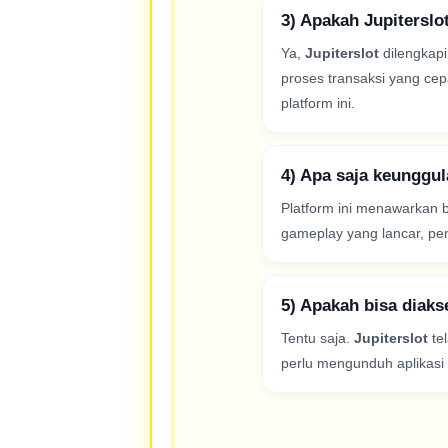
3) Apakah Jupitersl
Ya,
Jupiterslot
dilengkap
proses transaksi yang ce
platform ini.
4) Apa saja keunggul
Platform ini menawarkan b
gameplay yang lancar, p
5) Apakah bisa diaks
Tentu saja.
Jupiterslot
tel
perlu mengunduh aplikasi