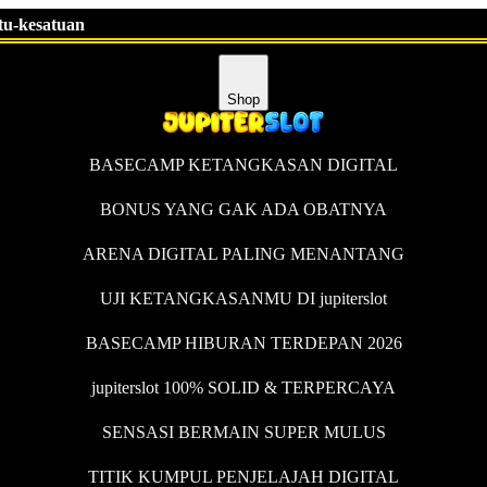
tu-kesatuan
Shop
BASECAMP KETANGKASAN DIGITAL
BONUS YANG GAK ADA OBATNYA
ARENA DIGITAL PALING MENANTANG
UJI KETANGKASANMU DI jupiterslot
BASECAMP HIBURAN TERDEPAN 2026
jupiterslot 100% SOLID & TERPERCAYA
SENSASI BERMAIN SUPER MULUS
TITIK KUMPUL PENJELAJAH DIGITAL