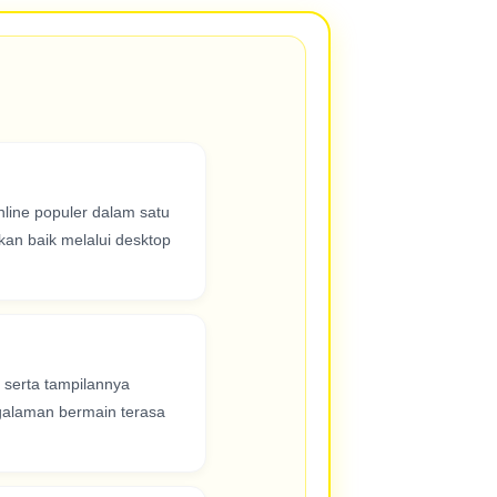
line populer dalam satu
kan baik melalui desktop
serta tampilannya
ngalaman bermain terasa