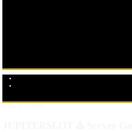
Explore Categories
Popular Products
Jelajahi Basecamp
JUPITERSLOT
BASECAMP DIGITAL
AREN
Design ID: 74235273
JUPITERSLOT ♨️ Server Ga