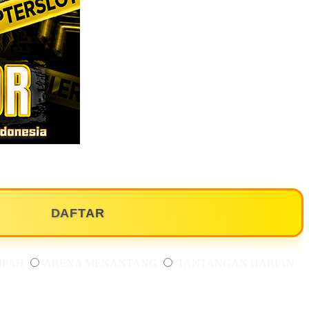
DAFTAR
MPAH
ARENA MENANTANG
TANTANGAN HARIAN