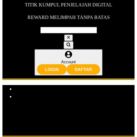
TITIK KUMPUL PENJELAJAH DIGITAL
REWARD MELIMPAH TANPA BATAS
Account
LOGIN
DAFTAR
Explore Categories
Popular Products
Jelajahi Basecamp
JUPITERSLOT
BASECAMP DIGITAL
ARENA KETANGKASAN
BONUS GAK ADA OBATNYA
TANTANGAN HARIAN
KOMUNITAS SOLID
REWARD
MELIMPAH