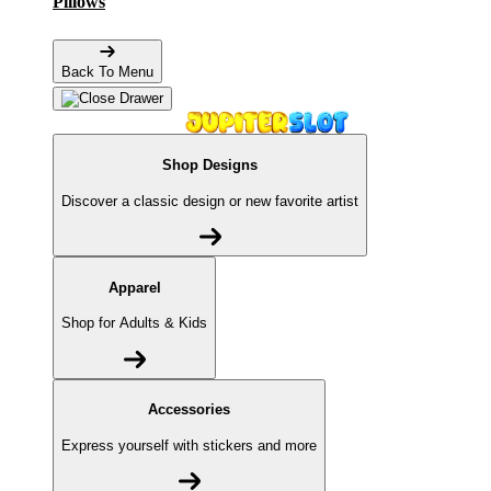
Pillows
Back To Menu
Shop Designs
Discover a classic design or new favorite artist
Apparel
Shop for Adults & Kids
Accessories
Express yourself with stickers and more