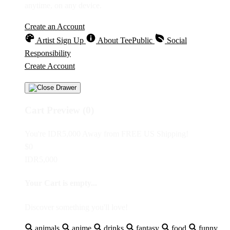
anytime, on any device.
Create an Account
Artist Sign Up
About TeePublic
Social
Responsibility
Create Account
Cart Preview (0)
You're
IDR5,000
Away from
FREE US Shipping!
$0
IDR5,000
Your Cart is empty...
Discover something you'll love!
animals
anime
drinks
fantasy
food
funny