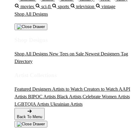
movies
sci-fi
sports
television
vintage
Shop All Designs
Shop Designs
Shop All Designs
New Tees on Sale
Newest Designers
Tag
Directory
Artist Collections
Featured Designers
Artists to Watch
Creators to Watch
AAPI
Artists
BIPOC Artists
Black Artists
Celebrate Women Artists
LGBTQIA Artists
Ukrainian Artists
Back To Menu