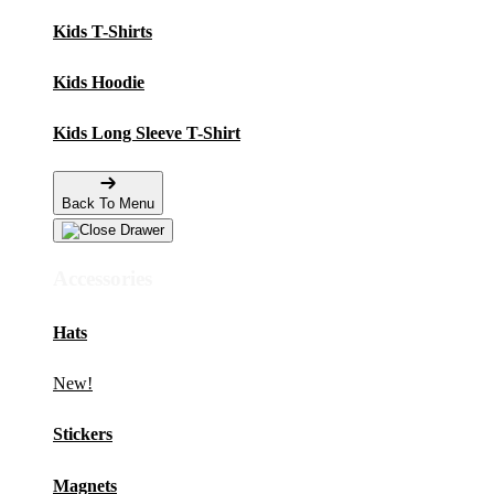
Kids T-Shirts
Kids Hoodie
Kids Long Sleeve T-Shirt
Back To Menu
Accessories
Hats
New!
Stickers
Magnets