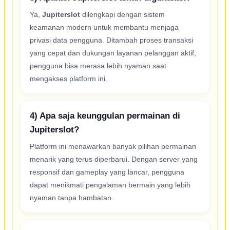
Ya,
Jupiterslot
dilengkapi dengan sistem
keamanan modern untuk membantu menjaga
privasi data pengguna. Ditambah proses transaksi
yang cepat dan dukungan layanan pelanggan aktif,
pengguna bisa merasa lebih nyaman saat
mengakses platform ini.
4) Apa saja keunggulan permainan di
Jupiterslot?
Platform ini menawarkan banyak pilihan permainan
menarik yang terus diperbarui. Dengan server yang
responsif dan gameplay yang lancar, pengguna
dapat menikmati pengalaman bermain yang lebih
nyaman tanpa hambatan.