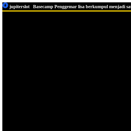
jupiterslot
Basecamp Penggemar lisa berkumpul menjadi sa