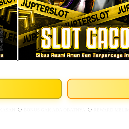
GKASAN
BONUS GAK ADA OBATNYA
REWARD MELI