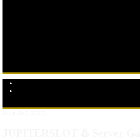
Explore Categories
Popular Products
Jelajahi Basecamp
JUPITERSLOT
BASECAMP DIGITAL
AREN
Design ID: 74235273
JUPITERSLOT ♨️ Server Ga