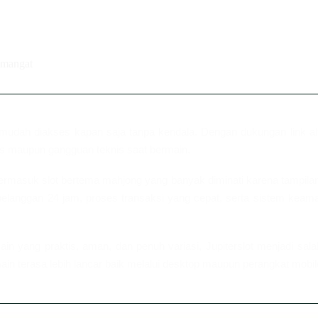
mangat
 mudah diakses kapan saja tanpa kendala. Dengan dukungan link alt
ses maupun gangguan teknis saat bermain.
termasuk slot bertema mahjong yang banyak diminati karena tampila
pelanggan 24 jam, proses transaksi yang cepat, serta sistem kea
n yang praktis, aman, dan penuh variasi, Jupiterslot menjadi salah
ain terasa lebih lancar baik melalui desktop maupun perangkat mobil