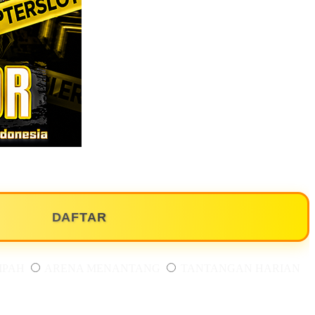
DAFTAR
MPAH
ARENA MENANTANG
TANTANGAN HARIAN