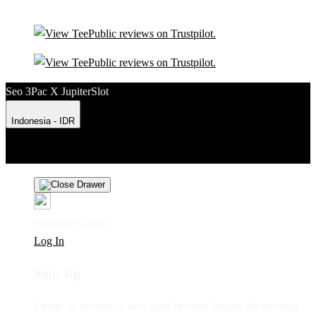
Seo 3Pac X JupiterSlot
Indonesia - IDR
Product Safety
Intellectual Property Policy
CA: Do Not Sell My
Personal Information
Privacy Policy
Terms
Welcome Guest!
Log In
Sign Up
Create an account to save your favorite designs for viewing