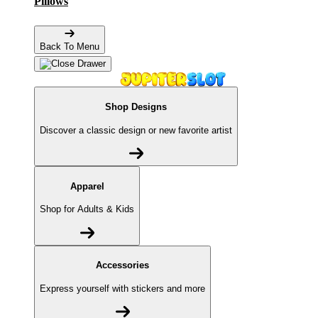
Pillows
Back To Menu
Shop Designs
Discover a classic design or new favorite artist
Apparel
Shop for Adults & Kids
Accessories
Express yourself with stickers and more