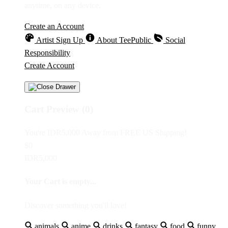
anytime, on any device.
Create an Account
Artist Sign Up
About TeePublic
Social
Responsibility
Create Account
Cart Preview (0)
You're
IDR5,000
Away from
FREE US Shipping!
$0
IDR5,000
Your Cart is empty...
Discover something you'll love!
animals
anime
drinks
fantasy
food
funny