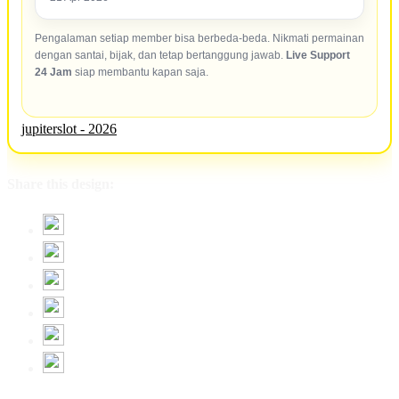
Pengalaman setiap member bisa berbeda-beda. Nikmati permainan
dengan santai, bijak, dan tetap bertanggung jawab.
Live Support
24 Jam
siap membantu kapan saja.
jupiterslot - 2026
Share this design: