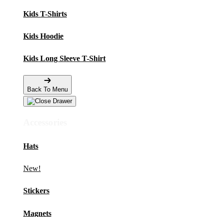
Kids T-Shirts
Kids Hoodie
Kids Long Sleeve T-Shirt
Back To Menu
Accessories
Hats
New!
Stickers
Magnets