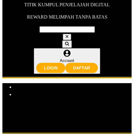
TITIK KUMPUL PENJELAJAH DIGITAL
REWARD MELIMPAH TANPA BATAS
Account
LOGIN
DAFTAR
Explore Categories
Popular Products
Jelajahi Basecamp
JUPITERSLOT
BASECAMP DIGITAL
ARENA KETANGKASAN
BONUS GAK ADA OBATNYA
TANTANGAN HARIAN
KOMUNITAS SOLID
REWARD
MELIMPAH