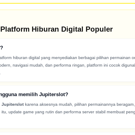
 Platform Hiburan Digital Populer
t?
tform hiburan digital yang menyediakan berbagai pilihan permainan on
ern, navigasi mudah, dan performa ringan, platform ini cocok diguna
.
ngguna memilih Jupiterslot?
h
Jupiterslot
karena aksesnya mudah, pilihan permainannya beragam, 
 itu, update game yang rutin dan performa server stabil membuat pe