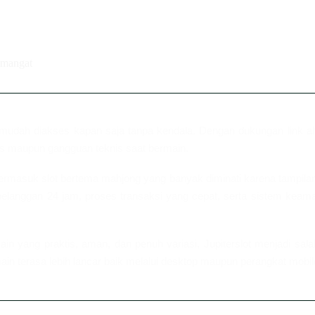
mangat
 mudah diakses kapan saja tanpa kendala. Dengan dukungan link alt
ses maupun gangguan teknis saat bermain.
termasuk slot bertema mahjong yang banyak diminati karena tampila
pelanggan 24 jam, proses transaksi yang cepat, serta sistem kea
n yang praktis, aman, dan penuh variasi, Jupiterslot menjadi salah
ain terasa lebih lancar baik melalui desktop maupun perangkat mobil