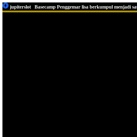
jupiterslot
Basecamp Penggemar lisa berkumpul menjadi sa