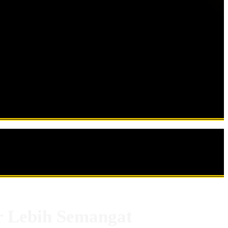
N HARIAN
KOMUNITAS SOLID
REWARD MELIMPAH
 Lebih Semangat