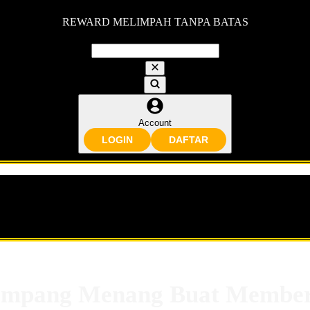
REWARD MELIMPAH TANPA BATAS
Account
LOGIN
DAFTAR
A KETANGKASAN
BONUS GAK ADA OBATNYA
TANTANGA
mpang Menang Buat Member