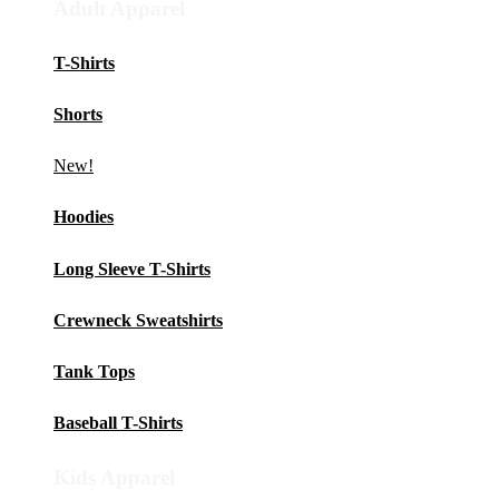
Adult Apparel
T-Shirts
Shorts
New!
Hoodies
Long Sleeve T-Shirts
Crewneck Sweatshirts
Tank Tops
Baseball T-Shirts
Kids Apparel