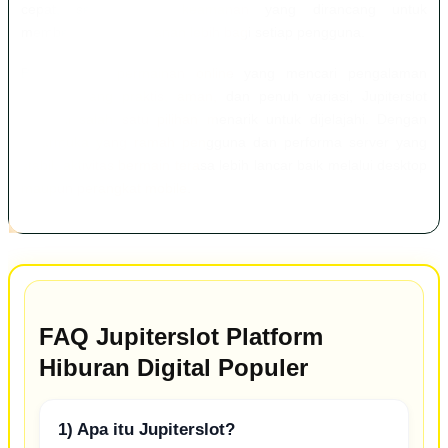
cepat, serta sistem keamanan yang dirancang untuk
memberikan kenyamanan lebih bagi setiap pengguna.
Bagi pecinta permainan online yang mencari pengalaman
bermain yang praktis, aman, dan penuh variasi, Jupiterslot
menjadi salah satu pilihan menarik untuk dijelajahi. Dengan
antarmuka yang ramah pengguna dan performa server yang
stabil, aktivitas bermain terasa lebih lancar baik melalui desktop
maupun perangkat mobile.
FAQ Jupiterslot Platform
Hiburan Digital Populer
1) Apa itu Jupiterslot?