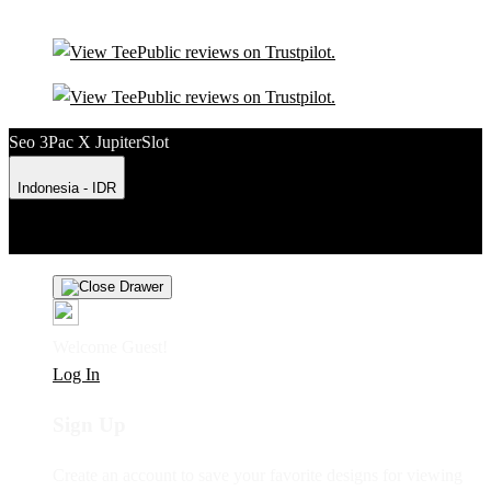
Seo 3Pac X JupiterSlot
Indonesia - IDR
Product Safety
Intellectual Property Policy
CA: Do Not Sell My
Personal Information
Privacy Policy
Terms
Welcome Guest!
Log In
Sign Up
Create an account to save your favorite designs for viewing