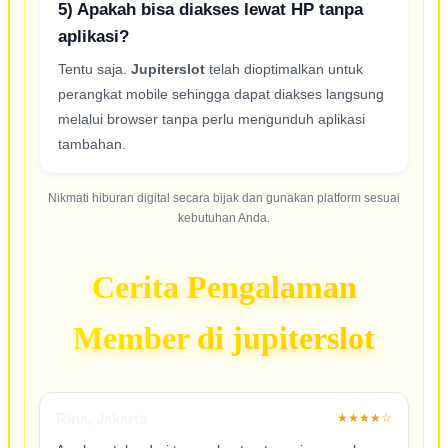
5) Apakah bisa diakses lewat HP tanpa
aplikasi?
Tentu saja.
Jupiterslot
telah dioptimalkan untuk
perangkat mobile sehingga dapat diakses langsung
melalui browser tanpa perlu mengunduh aplikasi
tambahan.
Nikmati hiburan digital secara bijak dan gunakan platform sesuai
kebutuhan Anda.
Cerita Pengalaman
Member di jupiterslot
Rina, Jakarta
★★★★☆