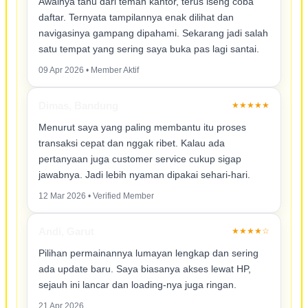
Awalnya tahu dari teman kantor, terus iseng coba
daftar. Ternyata tampilannya enak dilihat dan
navigasinya gampang dipahami. Sekarang jadi salah
satu tempat yang sering saya buka pas lagi santai.
09 Apr 2026 • Member Aktif
Dimas, Bandung
★★★★★
Menurut saya yang paling membantu itu proses
transaksi cepat dan nggak ribet. Kalau ada
pertanyaan juga customer service cukup sigap
jawabnya. Jadi lebih nyaman dipakai sehari-hari.
12 Mar 2026 • Verified Member
Andi, Garut
★★★★☆
Pilihan permainannya lumayan lengkap dan sering
ada update baru. Saya biasanya akses lewat HP,
sejauh ini lancar dan loading-nya juga ringan.
21 Apr 2026