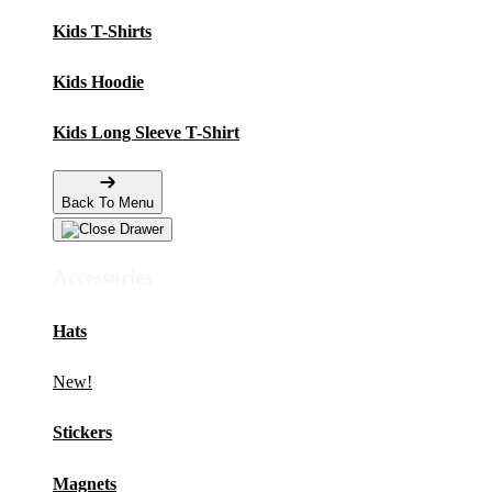
Kids T-Shirts
Kids Hoodie
Kids Long Sleeve T-Shirt
Back To Menu
Accessories
Hats
New!
Stickers
Magnets