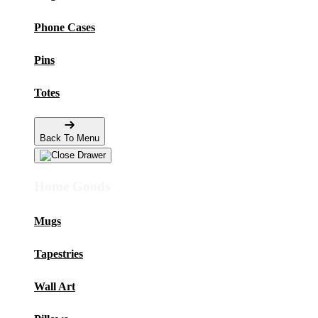
Phone Cases
Pins
Totes
Back To Menu
Home Goods
Mugs
Tapestries
Wall Art