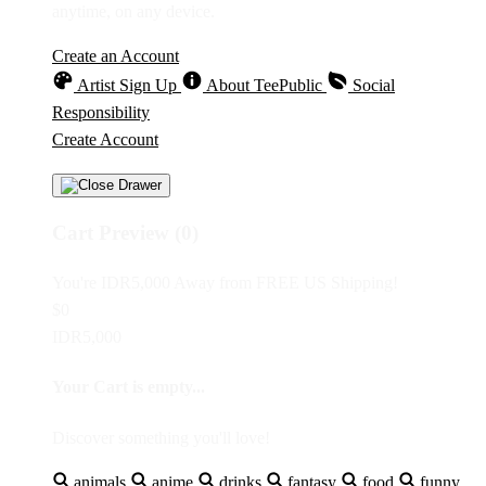
anytime, on any device.
Create an Account
Artist Sign Up
About TeePublic
Social
Responsibility
Create Account
Cart Preview (0)
You're
IDR5,000
Away from
FREE US Shipping!
$0
IDR5,000
Your Cart is empty...
Discover something you'll love!
animals
anime
drinks
fantasy
food
funny