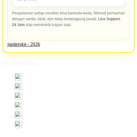
Pengalaman setiap member bisa berbeda-beda. Nikmati permainan
dengan santai, bijak, dan tetap bertanggung jawab.
Live Support
24 Jam
siap membantu kapan saja.
jupiterslot - 2026
Share this design: