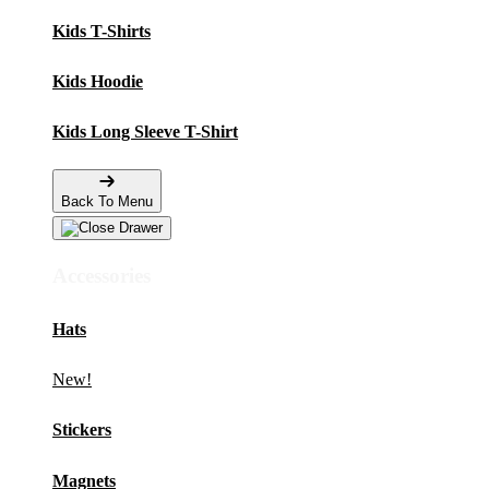
Kids T-Shirts
Kids Hoodie
Kids Long Sleeve T-Shirt
Back To Menu
Accessories
Hats
New!
Stickers
Magnets