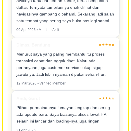
Awalnya tahu dari teman kantor, terus iseng coba
daftar. Ternyata tampilannya enak dilihat dan
navigasinya gampang dipahami. Sekarang jadi salah
satu tempat yang sering saya buka pas lagi santai.
09 Apr 2026 • Member Aktif
Dimas, Bandung
★★★★★
Menurut saya yang paling membantu itu proses
transaksi cepat dan nggak ribet. Kalau ada
pertanyaan juga customer service cukup sigap
jawabnya. Jadi lebih nyaman dipakai sehari-hari.
12 Mar 2026 • Verified Member
Andi, Garut
★★★★☆
Pilihan permainannya lumayan lengkap dan sering
ada update baru. Saya biasanya akses lewat HP,
sejauh ini lancar dan loading-nya juga ringan.
21 Apr 2026