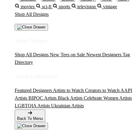
movies
sci-fi
sports
television
vintage
Shop All Designs
Shop Designs
Shop All Designs
New Tees on Sale
Newest Designers
Tag
Directory
Artist Collections
Featured Designers
Artists to Watch
Creators to Watch
AAPI
Artists
BIPOC Artists
Black Artists
Celebrate Women Artists
LGBTQIA Artists
Ukrainian Artists
Back To Menu