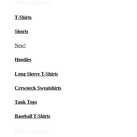
Adult Apparel
T-Shirts
Shorts
New!
Hoodies
Long Sleeve T-Shirts
Crewneck Sweatshirts
Tank Tops
Baseball T-Shirts
Kids Apparel