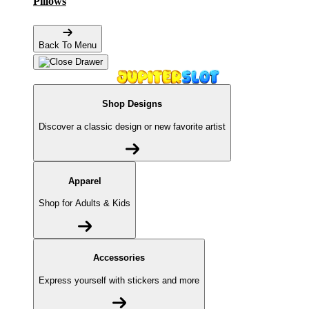
Pillows
Back To Menu
Shop Designs
Discover a classic design or new favorite artist
Apparel
Shop for Adults & Kids
Accessories
Express yourself with stickers and more