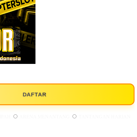
DAFTAR
MPAH
ARENA MENANTANG
TANTANGAN HARIAN