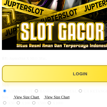
BY:
JupiterSlot X SEO 3Pac.
LOGIN
Style
JUPITERSLOT
BASECAMP DIGITAL
UJI KETAN
Size
View Size Chart
View Size Chart
X50
X100
X500
X1000