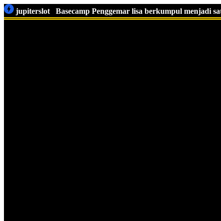
jupiterslot
Basecamp Penggemar lisa berkumpul menjadi sa