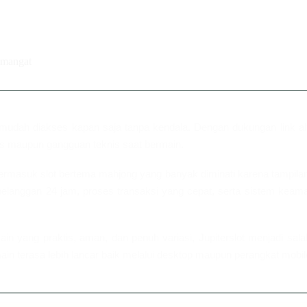
mangat
 mudah diakses kapan saja tanpa kendala. Dengan dukungan link alt
ses maupun gangguan teknis saat bermain.
termasuk slot bertema mahjong yang banyak diminati karena tampila
pelanggan 24 jam, proses transaksi yang cepat, serta sistem kea
n yang praktis, aman, dan penuh variasi, Jupiterslot menjadi salah
ain terasa lebih lancar baik melalui desktop maupun perangkat mobil