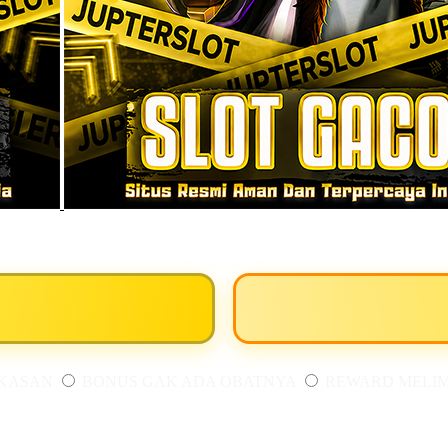
GKASAN
BONUS GAK ADA OBATNYA
REWARD MELI