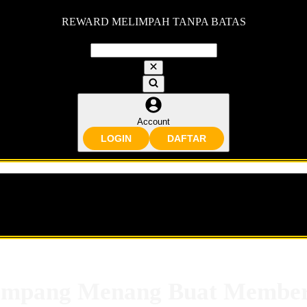
REWARD MELIMPAH TANPA BATAS
Account
LOGIN
DAFTAR
A KETANGKASAN
BONUS GAK ADA OBATNYA
TANTANGA
mpang Menang Buat Member