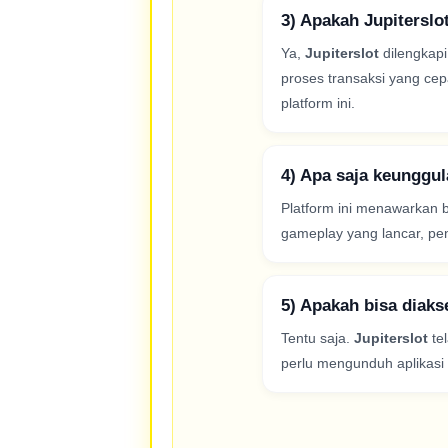
3) Apakah Jupitersl
Ya,
Jupiterslot
dilengkap
proses transaksi yang ce
platform ini.
4) Apa saja keunggul
Platform ini menawarkan b
gameplay yang lancar, p
5) Apakah bisa diaks
Tentu saja.
Jupiterslot
tel
perlu mengunduh aplikasi