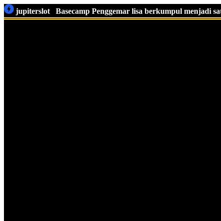
jupiterslot
Basecamp Penggemar lisa berkumpul menjadi sa