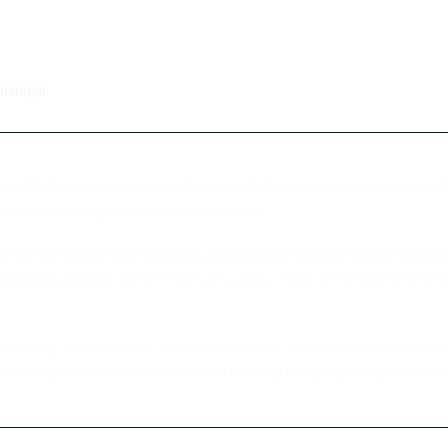
mangat
 mudah diakses kapan saja tanpa kendala. Dengan dukungan link alt
ses maupun gangguan teknis saat bermain.
termasuk slot bertema mahjong yang banyak diminati karena tampila
pelanggan 24 jam, proses transaksi yang cepat, serta sistem kea
n yang praktis, aman, dan penuh variasi, Jupiterslot menjadi salah
ain terasa lebih lancar baik melalui desktop maupun perangkat mobil