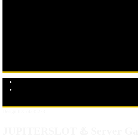
Explore Categories
Popular Products
Jelajahi Basecamp
JUPITERSLOT
BASECAMP DIGITAL
AREN
Design ID: 74235273
JUPITERSLOT ♨️ Server Ga