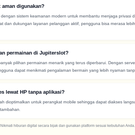
ot aman digunakan?
i dengan sistem keamanan modern untuk membantu menjaga privasi 
pat dan dukungan layanan pelanggan aktif, pengguna bisa merasa leb
an permainan di Jupiterslot?
anyak pilihan permainan menarik yang terus diperbarui. Dengan serve
engguna dapat menikmati pengalaman bermain yang lebih nyaman tan
es lewat HP tanpa aplikasi?
ah dioptimalkan untuk perangkat mobile sehingga dapat diakses langs
 tambahan.
Nikmati hiburan digital secara bijak dan gunakan platform sesuai kebutuhan Anda.