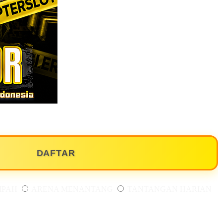
DAFTAR
MPAH
ARENA MENANTANG
TANTANGAN HARIAN