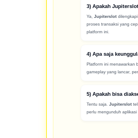
3) Apakah Jupitersl
Ya,
Jupiterslot
dilengkap
proses transaksi yang ce
platform ini.
4) Apa saja keunggul
Platform ini menawarkan b
gameplay yang lancar, p
5) Apakah bisa diaks
Tentu saja.
Jupiterslot
tel
perlu mengunduh aplikasi