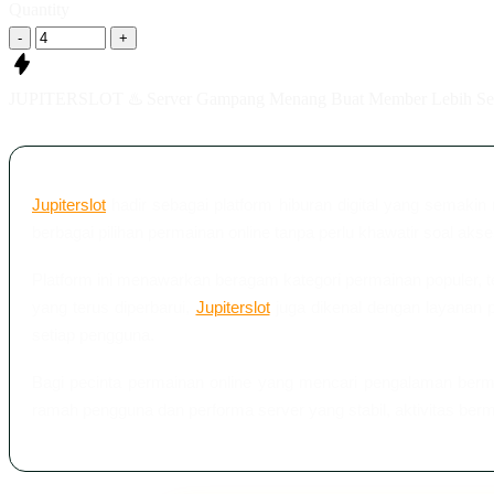
Quantity
-
+
JUPITERSLOT ♨️ Server Gampang Menang Buat Member Lebih Se
Jupiterslot
hadir sebagai platform hiburan digital yang semakin
berbagai pilihan permainan online tanpa perlu khawatir soal ak
Platform ini menawarkan beragam kategori permainan populer, 
yang terus diperbarui,
Jupiterslot
juga dikenal dengan layanan 
setiap pengguna.
Bagi pecinta permainan online yang mencari pengalaman bermai
ramah pengguna dan performa server yang stabil, aktivitas berm