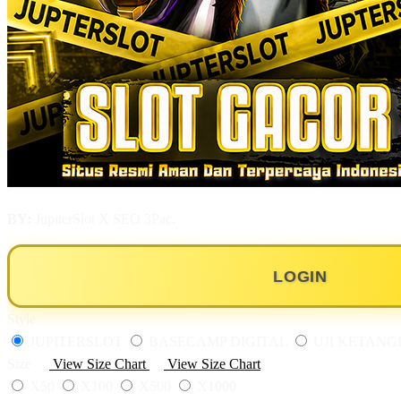
BY:
JupiterSlot X SEO 3Pac.
LOGIN
Style
JUPITERSLOT
BASECAMP DIGITAL
UJI KETAN
Size
View Size Chart
View Size Chart
X50
X100
X500
X1000