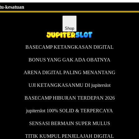
tu-kesatuan
Shop
BASECAMP KETANGKASAN DIGITAL
BONUS YANG GAK ADA OBATNYA
ARENA DIGITAL PALING MENANTANG
UJI KETANGKASANMU DI jupiterslot
BASECAMP HIBURAN TERDEPAN 2026
jupiterslot 100% SOLID & TERPERCAYA
SENSASI BERMAIN SUPER MULUS
TITIK KUMPUL PENJELAJAH DIGITAL