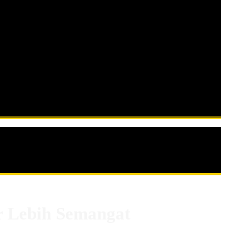
N HARIAN
KOMUNITAS SOLID
REWARD MELIMPAH
 Lebih Semangat