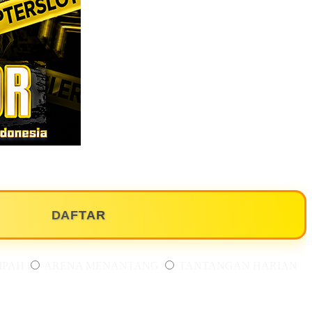
DAFTAR
MPAH
ARENA MENANTANG
TANTANGAN HARIAN