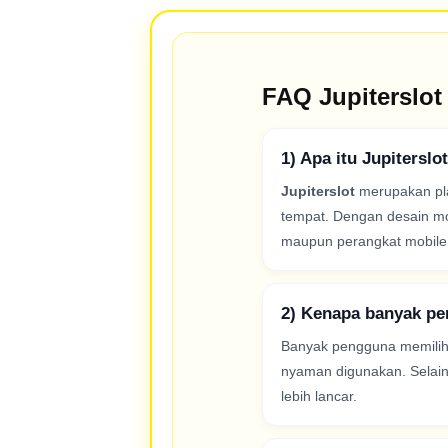
FAQ Jupiterslot
1) Apa itu Jupiterslo
Jupiterslot
merupakan pla
tempat. Dengan desain mod
maupun perangkat mobile
2) Kenapa banyak pe
Banyak pengguna memili
nyaman digunakan. Selain
lebih lancar.