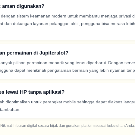
ot aman digunakan?
i dengan sistem keamanan modern untuk membantu menjaga privasi 
pat dan dukungan layanan pelanggan aktif, pengguna bisa merasa leb
an permainan di Jupiterslot?
anyak pilihan permainan menarik yang terus diperbarui. Dengan serve
engguna dapat menikmati pengalaman bermain yang lebih nyaman tan
es lewat HP tanpa aplikasi?
ah dioptimalkan untuk perangkat mobile sehingga dapat diakses langs
 tambahan.
Nikmati hiburan digital secara bijak dan gunakan platform sesuai kebutuhan Anda.