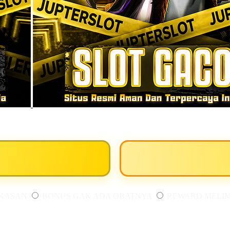
GKASAN
BONUS GAK ADA OBATNYA
REWARD MELI