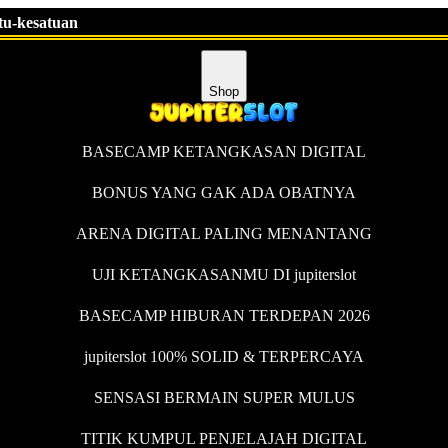
tu-kesatuan
Shop
BASECAMP KETANGKASAN DIGITAL
BONUS YANG GAK ADA OBATNYA
ARENA DIGITAL PALING MENANTANG
UJI KETANGKASANMU DI jupiterslot
BASECAMP HIBURAN TERDEPAN 2026
jupiterslot 100% SOLID & TERPERCAYA
SENSASI BERMAIN SUPER MULUS
TITIK KUMPUL PENJELAJAH DIGITAL