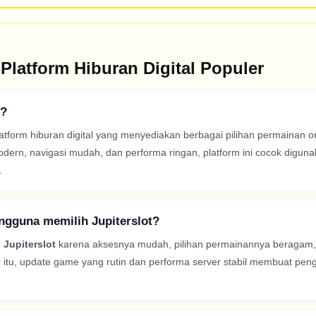
 Platform Hiburan Digital Populer
t?
tform hiburan digital yang menyediakan berbagai pilihan permainan on
ern, navigasi mudah, dan performa ringan, platform ini cocok diguna
.
ngguna memilih Jupiterslot?
h
Jupiterslot
karena aksesnya mudah, pilihan permainannya beragam, 
 itu, update game yang rutin dan performa server stabil membuat pe