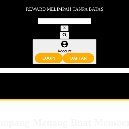
REWARD MELIMPAH TANPA BATAS
Account
LOGIN
DAFTAR
A KETANGKASAN
BONUS GAK ADA OBATNYA
TANTANGA
mpang Menang Buat Member