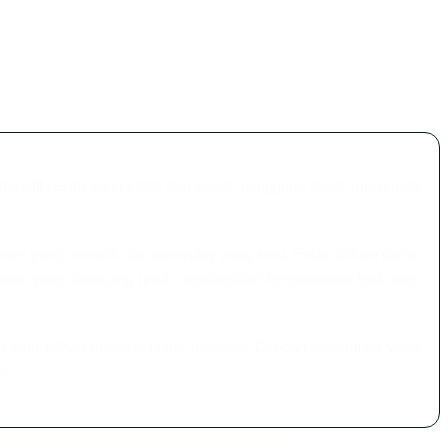
ernatif resmi yang stabil dan cepat, pengguna dapat menikmati
nnya yang menarik dan gameplay yang seru. Selain pilihan game
manan yang dirancang untuk memberikan kenyamanan lebih bagi
 satu pilihan menarik untuk dijelajahi. Dengan antarmuka yang
e.