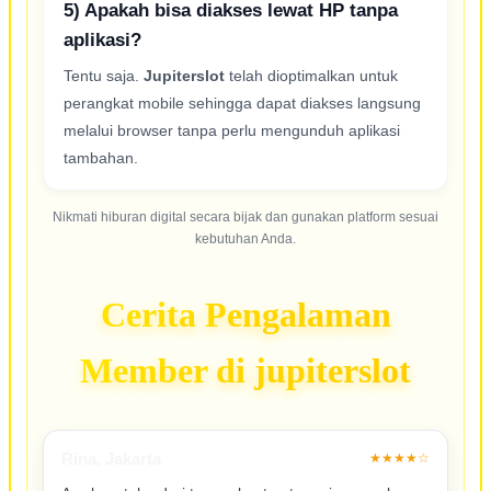
5) Apakah bisa diakses lewat HP tanpa
aplikasi?
Tentu saja.
Jupiterslot
telah dioptimalkan untuk
perangkat mobile sehingga dapat diakses langsung
melalui browser tanpa perlu mengunduh aplikasi
tambahan.
Nikmati hiburan digital secara bijak dan gunakan platform sesuai
kebutuhan Anda.
Cerita Pengalaman
Member di jupiterslot
Rina, Jakarta
★★★★☆