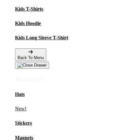
Kids T-Shirts
Kids Hoodie
Kids Long Sleeve T-Shirt
Back To Menu
Accessories
Hats
New!
Stickers
Magnets