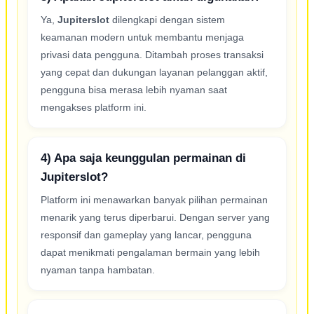
Ya,
Jupiterslot
dilengkapi dengan sistem
keamanan modern untuk membantu menjaga
privasi data pengguna. Ditambah proses transaksi
yang cepat dan dukungan layanan pelanggan aktif,
pengguna bisa merasa lebih nyaman saat
mengakses platform ini.
4) Apa saja keunggulan permainan di
Jupiterslot?
Platform ini menawarkan banyak pilihan permainan
menarik yang terus diperbarui. Dengan server yang
responsif dan gameplay yang lancar, pengguna
dapat menikmati pengalaman bermain yang lebih
nyaman tanpa hambatan.