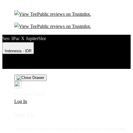
Seo 3Pac X JupiterSlot
Indonesia - IDR
Product Safety
Intellectual Property Policy
CA: Do Not Sell My
Personal Information
Privacy Policy
Terms
Welcome Guest!
Log In
Sign Up
Create an account to save your favorite designs for viewing