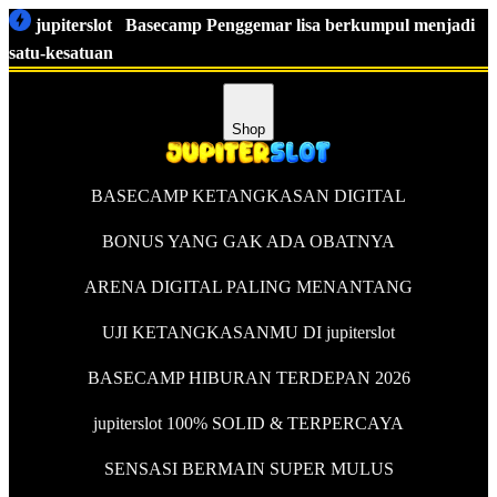
jupiterslot
Basecamp Penggemar lisa berkumpul menjadi
satu-kesatuan
Shop
BASECAMP KETANGKASAN DIGITAL
BONUS YANG GAK ADA OBATNYA
ARENA DIGITAL PALING MENANTANG
UJI KETANGKASANMU DI jupiterslot
BASECAMP HIBURAN TERDEPAN 2026
jupiterslot 100% SOLID & TERPERCAYA
SENSASI BERMAIN SUPER MULUS