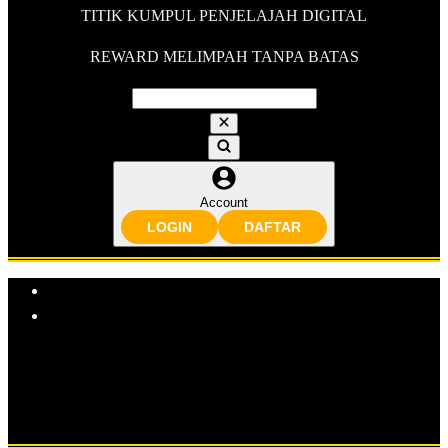
TITIK KUMPUL PENJELAJAH DIGITAL
REWARD MELIMPAH TANPA BATAS
Account
LOGIN
DAFTAR
Explore Categories
Popular Products
Jelajahi Basecamp
JUPITERSLOT
BASECAMP DIGITAL
ARENA KETANGKASAN
BONUS GAK ADA OBATNYA
TANTANGAN HARIAN
KOMUNITAS SOLID
REWARD
MELIMPAH