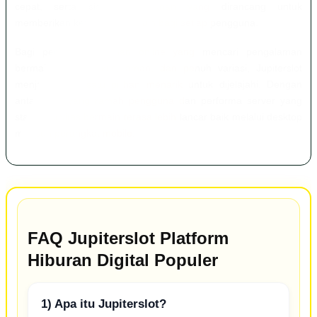
cepat, serta sistem keamanan yang dirancang untuk
memberikan kenyamanan lebih bagi setiap pengguna.
Bagi pecinta permainan online yang mencari pengalaman
bermain yang praktis, aman, dan penuh variasi, Jupiterslot
menjadi salah satu pilihan menarik untuk dijelajahi. Dengan
antarmuka yang ramah pengguna dan performa server yang
stabil, aktivitas bermain terasa lebih lancar baik melalui desktop
maupun perangkat mobile.
FAQ Jupiterslot Platform
Hiburan Digital Populer
1) Apa itu Jupiterslot?