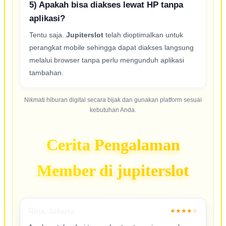
5) Apakah bisa diakses lewat HP tanpa
aplikasi?
Tentu saja.
Jupiterslot
telah dioptimalkan untuk
perangkat mobile sehingga dapat diakses langsung
melalui browser tanpa perlu mengunduh aplikasi
tambahan.
Nikmati hiburan digital secara bijak dan gunakan platform sesuai
kebutuhan Anda.
Cerita Pengalaman
Member di jupiterslot
Rina, Jakarta
★★★★☆