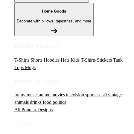
Home Goods
Decorate with pillows, tapestries, and more
Popular Products
T-Shirts
Shorts
Hoodies
Hats
Kids T-Shirts
Stickers
Tank
Tops
Mugs
Browse All Topics
funny
music
anime
movies
television
sports
sci-fi
vintage
animals
drinks
food
politics
All Popular Designs
Support