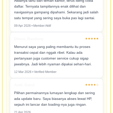
Awalnya tahu dari teman kantor, terus iseng coba
daftar. Ternyata tampilannya enak dilihat dan
navigasinya gampang dipahami. Sekarang jadi salah
satu tempat yang sering saya buka pas lagi santai.
09 Apr 2026 • Member Aktif
Dimas, Bandung
★★★★★
Menurut saya yang paling membantu itu proses
transaksi cepat dan nggak ribet. Kalau ada
pertanyaan juga customer service cukup sigap
jawabnya. Jadi lebih nyaman dipakai sehari-hari.
12 Mar 2026 • Verified Member
Andi, Garut
★★★★☆
Pilihan permainannya lumayan lengkap dan sering
ada update baru. Saya biasanya akses lewat HP,
sejauh ini lancar dan loading-nya juga ringan.
21 Apr 2026