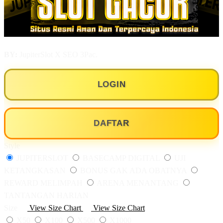
BY:
JupiterSlot X SEO 3Pac.
LOGIN
DAFTAR
Style
JUPITERSLOT
BASECAMP DIGITAL
UJI
KETANGKASAN
BONUS GAK ADA OBATNYA
REWARD MELIMPAH
ARENA MENANTANG
TANTANGAN HARIAN
Size
View Size Chart
View Size Chart
X50
X100
X500
X1000