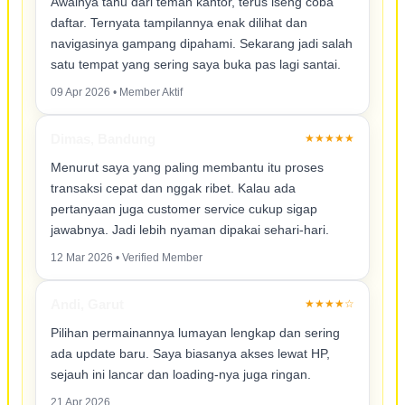
Awalnya tahu dari teman kantor, terus iseng coba
daftar. Ternyata tampilannya enak dilihat dan
navigasinya gampang dipahami. Sekarang jadi salah
satu tempat yang sering saya buka pas lagi santai.
09 Apr 2026 • Member Aktif
Dimas, Bandung
★★★★★
Menurut saya yang paling membantu itu proses
transaksi cepat dan nggak ribet. Kalau ada
pertanyaan juga customer service cukup sigap
jawabnya. Jadi lebih nyaman dipakai sehari-hari.
12 Mar 2026 • Verified Member
Andi, Garut
★★★★☆
Pilihan permainannya lumayan lengkap dan sering
ada update baru. Saya biasanya akses lewat HP,
sejauh ini lancar dan loading-nya juga ringan.
21 Apr 2026