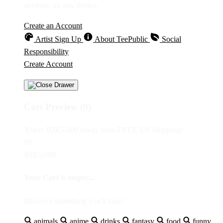
anytime, on any device.
Create an Account
Artist Sign Up
About TeePublic
Social
Responsibility
Create Account
Cart Preview (0)
You're
IDR5,000
Away from
FREE US Shipping!
$0
IDR5,000
Your Cart is empty...
Discover something you'll love!
animals
anime
drinks
fantasy
food
funny