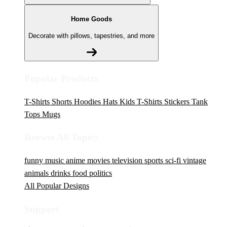
Home Goods
Decorate with pillows, tapestries, and more
Popular Products
T-Shirts
Shorts
Hoodies
Hats
Kids T-Shirts
Stickers
Tank
Tops
Mugs
Browse All Topics
funny
music
anime
movies
television
sports
sci-fi
vintage
animals
drinks
food
politics
All Popular Designs
Support