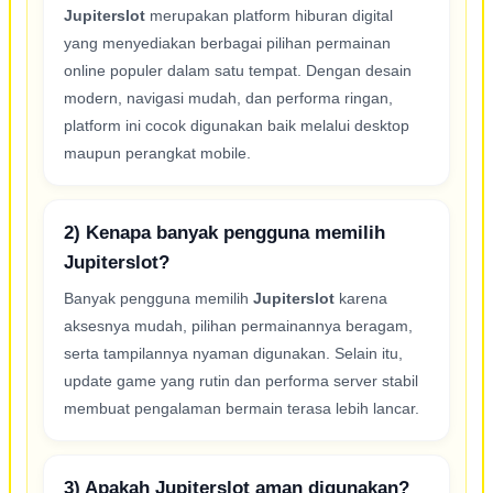
Jupiterslot
merupakan platform hiburan digital
yang menyediakan berbagai pilihan permainan
online populer dalam satu tempat. Dengan desain
modern, navigasi mudah, dan performa ringan,
platform ini cocok digunakan baik melalui desktop
maupun perangkat mobile.
2) Kenapa banyak pengguna memilih
Jupiterslot?
Banyak pengguna memilih
Jupiterslot
karena
aksesnya mudah, pilihan permainannya beragam,
serta tampilannya nyaman digunakan. Selain itu,
update game yang rutin dan performa server stabil
membuat pengalaman bermain terasa lebih lancar.
3) Apakah Jupiterslot aman digunakan?