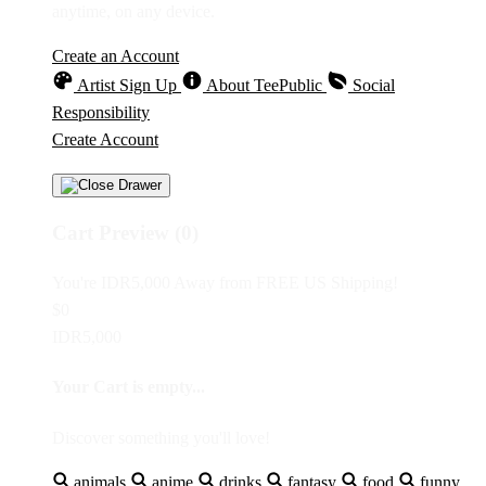
anytime, on any device.
Create an Account
Artist Sign Up
About TeePublic
Social
Responsibility
Create Account
Cart Preview (0)
You're
IDR5,000
Away from
FREE US Shipping!
$0
IDR5,000
Your Cart is empty...
Discover something you'll love!
animals
anime
drinks
fantasy
food
funny