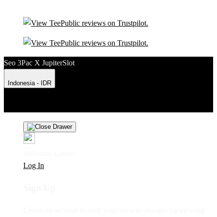
Seo 3Pac X JupiterSlot
Indonesia - IDR
Product Safety
Intellectual Property Policy
CA: Do Not Sell My
Personal Information
Privacy Policy
Terms
Welcome Guest!
Log In
Sign Up
Create an account to save your favorite designs for viewing