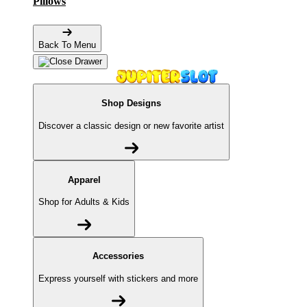
Pillows
Back To Menu
Shop Designs
Discover a classic design or new favorite artist
Apparel
Shop for Adults & Kids
Accessories
Express yourself with stickers and more