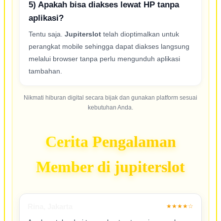
5) Apakah bisa diakses lewat HP tanpa
aplikasi?
Tentu saja.
Jupiterslot
telah dioptimalkan untuk
perangkat mobile sehingga dapat diakses langsung
melalui browser tanpa perlu mengunduh aplikasi
tambahan.
Nikmati hiburan digital secara bijak dan gunakan platform sesuai
kebutuhan Anda.
Cerita Pengalaman
Member di jupiterslot
Rina, Jakarta
★★★★☆