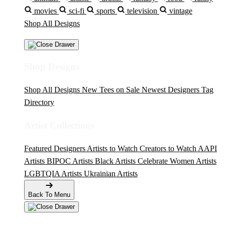
movies
sci-fi
sports
television
vintage
Shop All Designs
Shop Designs
Shop All Designs
New Tees on Sale
Newest Designers
Tag
Directory
Artist Collections
Featured Designers
Artists to Watch
Creators to Watch
AAPI
Artists
BIPOC Artists
Black Artists
Celebrate Women Artists
LGBTQIA Artists
Ukrainian Artists
Back To Menu