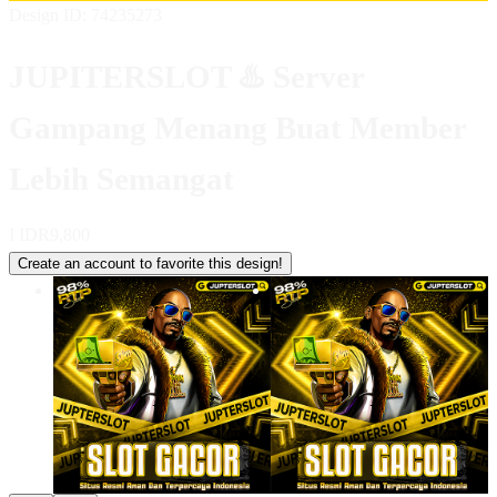
Design ID: 74235273
JUPITERSLOT ♨️ Server
Gampang Menang Buat Member
Lebih Semangat
I
IDR9,800
Create an account to favorite this design!