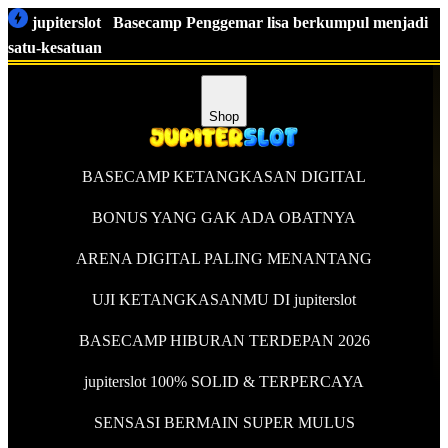
jupiterslot
Basecamp Penggemar lisa berkumpul menjadi
satu-kesatuan
Shop
BASECAMP KETANGKASAN DIGITAL
BONUS YANG GAK ADA OBATNYA
ARENA DIGITAL PALING MENANTANG
UJI KETANGKASANMU DI jupiterslot
BASECAMP HIBURAN TERDEPAN 2026
jupiterslot 100% SOLID & TERPERCAYA
SENSASI BERMAIN SUPER MULUS