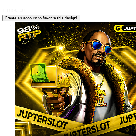
I
IDR9,800
Create an account to favorite this design!