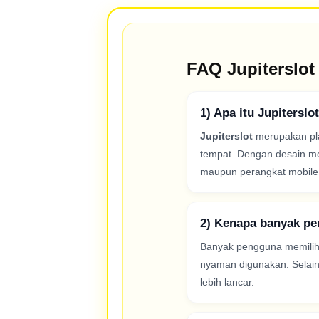
FAQ Jupiterslot
1) Apa itu Jupiterslo
Jupiterslot
merupakan pla
tempat. Dengan desain mod
maupun perangkat mobile
2) Kenapa banyak pe
Banyak pengguna memili
nyaman digunakan. Selain
lebih lancar.