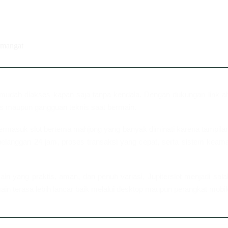
mangat
 mudah diakses kapan saja tanpa kendala. Dengan dukungan link alt
ses maupun gangguan teknis saat bermain.
termasuk slot bertema mahjong yang banyak diminati karena tampila
pelanggan 24 jam, proses transaksi yang cepat, serta sistem kea
n yang praktis, aman, dan penuh variasi, Jupiterslot menjadi salah
ain terasa lebih lancar baik melalui desktop maupun perangkat mobil