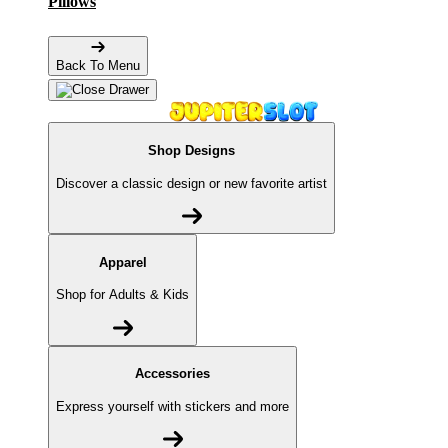
Pillows
Back To Menu
Shop Designs
Discover a classic design or new favorite artist
Apparel
Shop for Adults & Kids
Accessories
Express yourself with stickers and more