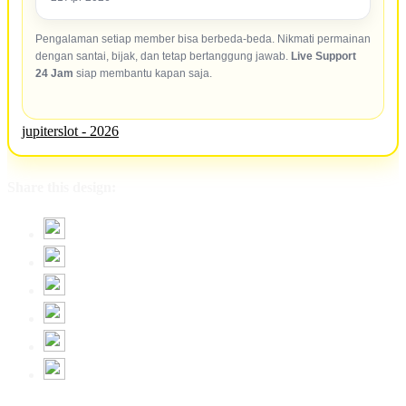
Pengalaman setiap member bisa berbeda-beda. Nikmati permainan
dengan santai, bijak, dan tetap bertanggung jawab.
Live Support
24 Jam
siap membantu kapan saja.
jupiterslot - 2026
Share this design: