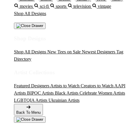
movies
sci-fi
sports
television
vintage
Shop All Designs
Shop Designs
Shop All Designs
New Tees on Sale
Newest Designers
Tag
Directory
Artist Collections
Featured Designers
Artists to Watch
Creators to Watch
AAPI
Artists
BIPOC Artists
Black Artists
Celebrate Women Artists
LGBTQIA Artists
Ukrainian Artists
Back To Menu