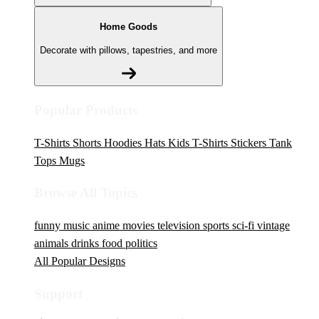
Home Goods
Decorate with pillows, tapestries, and more
Popular Products
T-Shirts
Shorts
Hoodies
Hats
Kids T-Shirts
Stickers
Tank
Tops
Mugs
Browse All Topics
funny
music
anime
movies
television
sports
sci-fi
vintage
animals
drinks
food
politics
All Popular Designs
Support