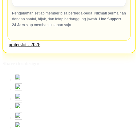
Pengalaman setiap member bisa berbeda-beda. Nikmati permainan
dengan santai, bijak, dan tetap bertanggung jawab.
Live Support
24 Jam
siap membantu kapan saja.
jupiterslot - 2026
Share this design: