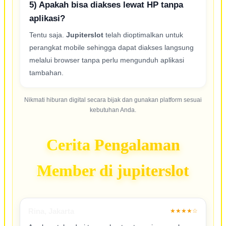
5) Apakah bisa diakses lewat HP tanpa
aplikasi?
Tentu saja.
Jupiterslot
telah dioptimalkan untuk
perangkat mobile sehingga dapat diakses langsung
melalui browser tanpa perlu mengunduh aplikasi
tambahan.
Nikmati hiburan digital secara bijak dan gunakan platform sesuai
kebutuhan Anda.
Cerita Pengalaman
Member di jupiterslot
Rina, Jakarta
★★★★☆