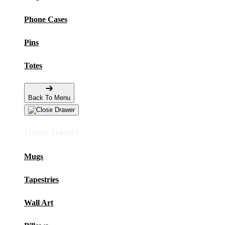
Phone Cases
Pins
Totes
Back To Menu
Home Goods
Mugs
Tapestries
Wall Art