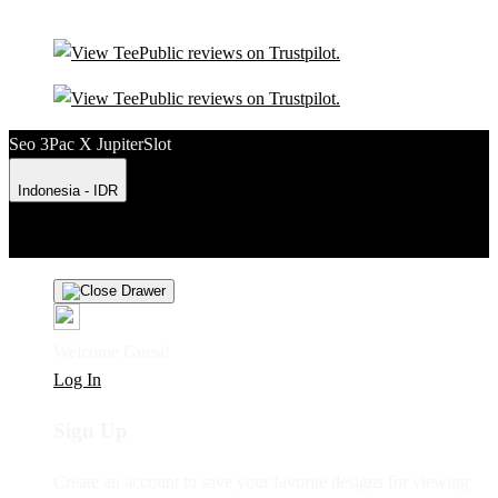
Seo 3Pac X JupiterSlot
Indonesia - IDR
Product Safety
Intellectual Property Policy
CA: Do Not Sell My
Personal Information
Privacy Policy
Terms
Welcome Guest!
Log In
Sign Up
Create an account to save your favorite designs for viewing