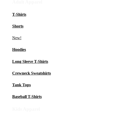
Adult Apparel
T-Shirts
Shorts
New!
Hoodies
Long Sleeve T-Shirts
Crewneck Sweatshirts
Tank Tops
Baseball T-Shirts
Kids Apparel