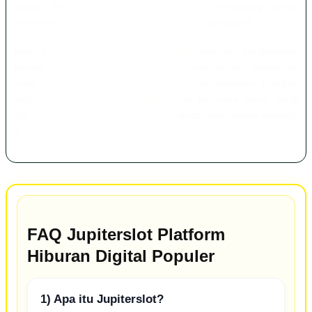
cepat, serta sistem keamanan yang dirancang untuk
memberikan kenyamanan lebih bagi setiap pengguna.
Bagi pecinta permainan online yang mencari pengalaman
bermain yang praktis, aman, dan penuh variasi, Jupiterslot
menjadi salah satu pilihan menarik untuk dijelajahi. Dengan
antarmuka yang ramah pengguna dan performa server yang
stabil, aktivitas bermain terasa lebih lancar baik melalui desktop
maupun perangkat mobile.
FAQ Jupiterslot Platform
Hiburan Digital Populer
1) Apa itu Jupiterslot?