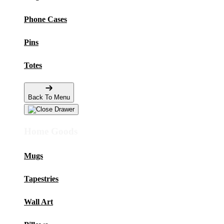
Phone Cases
Pins
Totes
Back To Menu
Home Goods
Mugs
Tapestries
Wall Art