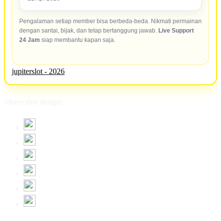
Pengalaman setiap member bisa berbeda-beda. Nikmati permainan
dengan santai, bijak, dan tetap bertanggung jawab.
Live Support
24 Jam
siap membantu kapan saja.
jupiterslot - 2026
Share this design: