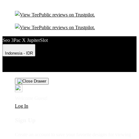
Seo 3Pac X JupiterSlot
Indonesia - IDR
Product Safety
Intellectual Property Policy
CA: Do Not Sell My
Personal Information
Privacy Policy
Terms
Welcome Guest!
Log In
Sign Up
Create an account to save your favorite designs for viewing