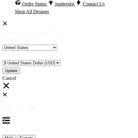
Order Status
jupiterslot
Contact Us
Shop All Designs
Update Your Browsing Preferences
Shipping Country:
Currency:
Cancel
Katie:
5'10"
160
Select your person: