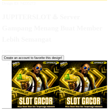
Design ID: 74235273
JUPITERSLOT ♨️ Server
Gampang Menang Buat Member
Lebih Semangat
I
IDR9,800
Create an account to favorite this design!