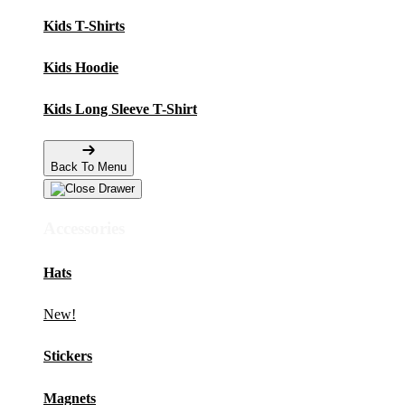
Kids T-Shirts
Kids Hoodie
Kids Long Sleeve T-Shirt
Back To Menu
Accessories
Hats
New!
Stickers
Magnets