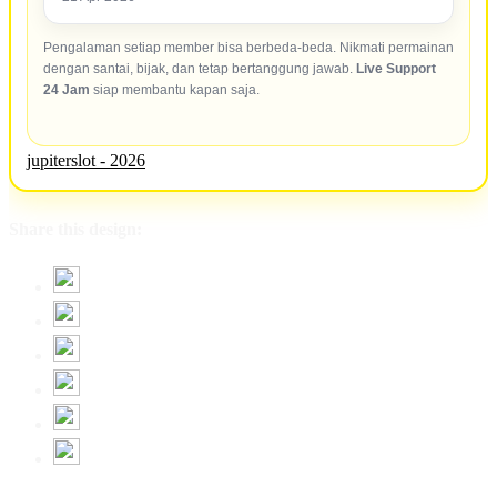
Pengalaman setiap member bisa berbeda-beda. Nikmati permainan
dengan santai, bijak, dan tetap bertanggung jawab.
Live Support
24 Jam
siap membantu kapan saja.
jupiterslot - 2026
Share this design: