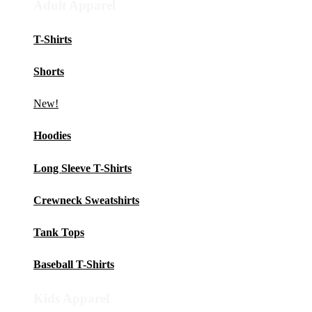
Adult Apparel
T-Shirts
Shorts
New!
Hoodies
Long Sleeve T-Shirts
Crewneck Sweatshirts
Tank Tops
Baseball T-Shirts
Kids Apparel