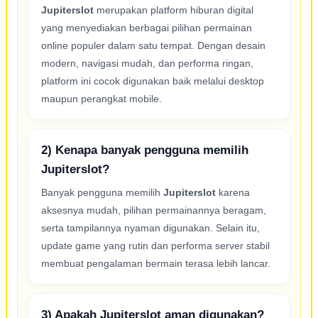
Jupiterslot
merupakan platform hiburan digital
yang menyediakan berbagai pilihan permainan
online populer dalam satu tempat. Dengan desain
modern, navigasi mudah, dan performa ringan,
platform ini cocok digunakan baik melalui desktop
maupun perangkat mobile.
2) Kenapa banyak pengguna memilih
Jupiterslot?
Banyak pengguna memilih
Jupiterslot
karena
aksesnya mudah, pilihan permainannya beragam,
serta tampilannya nyaman digunakan. Selain itu,
update game yang rutin dan performa server stabil
membuat pengalaman bermain terasa lebih lancar.
3) Apakah Jupiterslot aman digunakan?