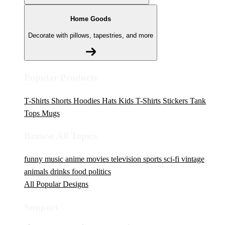
Home Goods
Decorate with pillows, tapestries, and more
Popular Products
T-Shirts
Shorts
Hoodies
Hats
Kids T-Shirts
Stickers
Tank
Tops
Mugs
Browse All Topics
funny
music
anime
movies
television
sports
sci-fi
vintage
animals
drinks
food
politics
All Popular Designs
Support