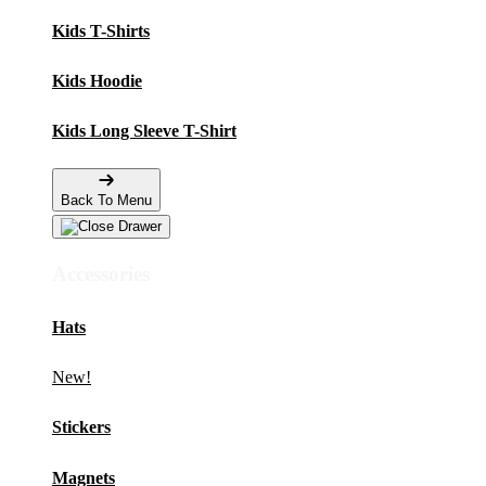
Kids T-Shirts
Kids Hoodie
Kids Long Sleeve T-Shirt
Back To Menu
Accessories
Hats
New!
Stickers
Magnets