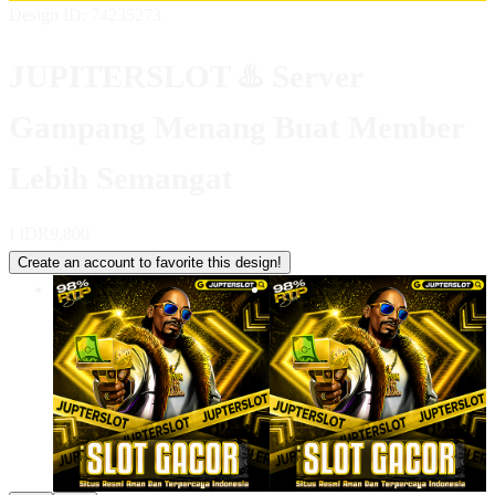
Design ID: 74235273
JUPITERSLOT ♨️ Server
Gampang Menang Buat Member
Lebih Semangat
I
IDR9,800
Create an account to favorite this design!