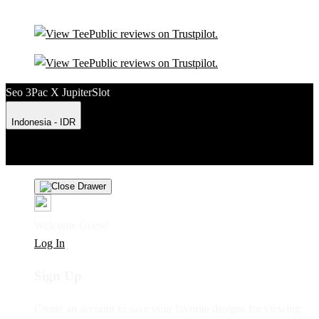
Seo 3Pac X JupiterSlot
Indonesia - IDR
Product Safety
Intellectual Property Policy
CA: Do Not Sell My
Personal Information
Privacy Policy
Terms
Welcome Guest!
Log In
Sign Up
Create an account to save your favorite designs for viewing