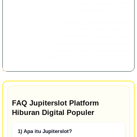
cepat, serta sistem keamanan yang dirancang untuk
memberikan kenyamanan lebih bagi setiap pengguna.
Bagi pecinta permainan online yang mencari pengalaman
bermain yang praktis, aman, dan penuh variasi, Jupiterslot
menjadi salah satu pilihan menarik untuk dijelajahi. Dengan
antarmuka yang ramah pengguna dan performa server yang
stabil, aktivitas bermain terasa lebih lancar baik melalui desktop
maupun perangkat mobile.
FAQ Jupiterslot Platform
Hiburan Digital Populer
1) Apa itu Jupiterslot?