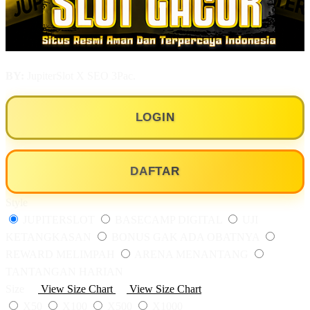
BY:
JupiterSlot X SEO 3Pac.
LOGIN
DAFTAR
Style
JUPITERSLOT
BASECAMP DIGITAL
UJI
KETANGKASAN
BONUS GAK ADA OBATNYA
REWARD MELIMPAH
ARENA MENANTANG
TANTANGAN HARIAN
Size
View Size Chart
View Size Chart
X50
X100
X500
X1000