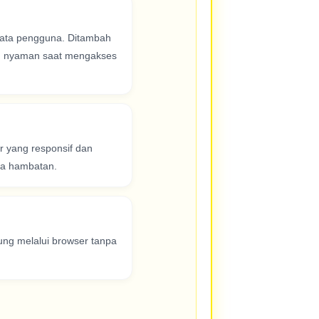
data pengguna. Ditambah
ih nyaman saat mengakses
r yang responsif dan
pa hambatan.
ung melalui browser tanpa