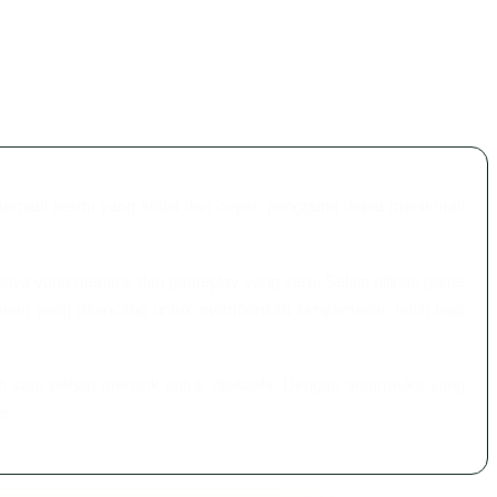
ernatif resmi yang stabil dan cepat, pengguna dapat menikmati
nnya yang menarik dan gameplay yang seru. Selain pilihan game
manan yang dirancang untuk memberikan kenyamanan lebih bagi
 satu pilihan menarik untuk dijelajahi. Dengan antarmuka yang
e.