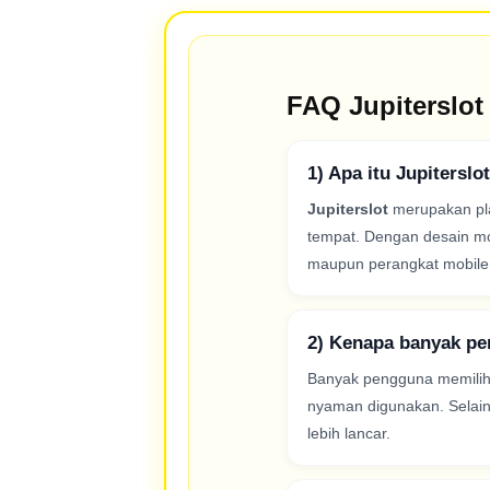
FAQ Jupiterslot
1) Apa itu Jupiterslo
Jupiterslot
merupakan pla
tempat. Dengan desain mod
maupun perangkat mobile
2) Kenapa banyak pe
Banyak pengguna memili
nyaman digunakan. Selain
lebih lancar.