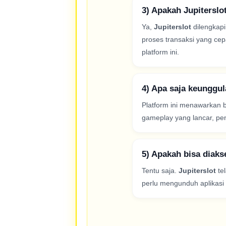
3) Apakah Jupitersl
Ya,
Jupiterslot
dilengkap
proses transaksi yang ce
platform ini.
4) Apa saja keunggul
Platform ini menawarkan b
gameplay yang lancar, p
5) Apakah bisa diaks
Tentu saja.
Jupiterslot
tel
perlu mengunduh aplikasi