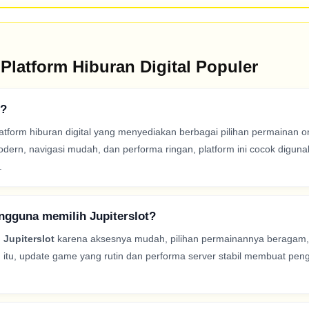
 Platform Hiburan Digital Populer
t?
tform hiburan digital yang menyediakan berbagai pilihan permainan on
ern, navigasi mudah, dan performa ringan, platform ini cocok diguna
.
ngguna memilih Jupiterslot?
h
Jupiterslot
karena aksesnya mudah, pilihan permainannya beragam, 
 itu, update game yang rutin dan performa server stabil membuat pe