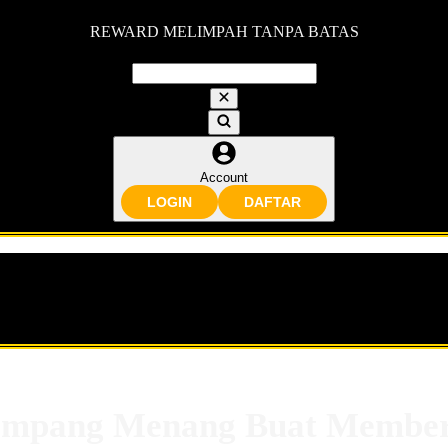
REWARD MELIMPAH TANPA BATAS
Account
LOGIN
DAFTAR
A KETANGKASAN
BONUS GAK ADA OBATNYA
TANTANGA
mpang Menang Buat Member