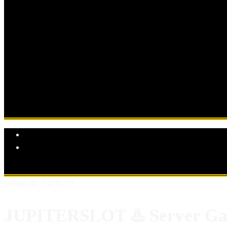
Explore Categories
Popular Products
Jelajahi Basecamp
JUPITERSLOT
BASECAMP DIGITAL
AREN
Design ID: 74235273
JUPITERSLOT ♨️ Server Ga