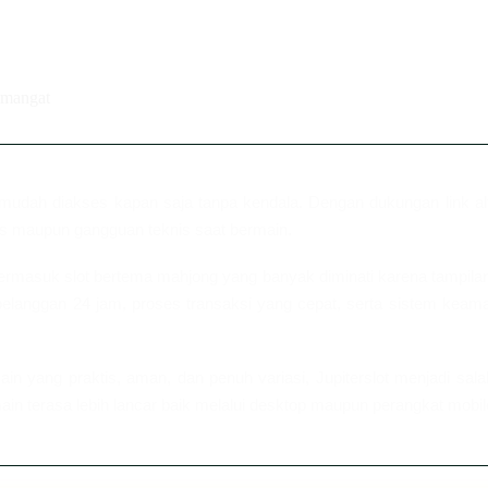
mangat
 mudah diakses kapan saja tanpa kendala. Dengan dukungan link alt
ses maupun gangguan teknis saat bermain.
termasuk slot bertema mahjong yang banyak diminati karena tampila
pelanggan 24 jam, proses transaksi yang cepat, serta sistem kea
n yang praktis, aman, dan penuh variasi, Jupiterslot menjadi salah
ain terasa lebih lancar baik melalui desktop maupun perangkat mobil