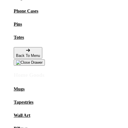
Phone Cases
Pins
Totes
Back To Menu
Home Goods
Mugs
Tapestries
Wall Art