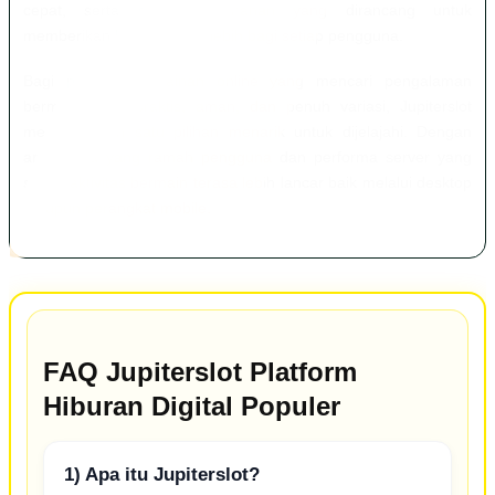
cepat, serta sistem keamanan yang dirancang untuk
memberikan kenyamanan lebih bagi setiap pengguna.
Bagi pecinta permainan online yang mencari pengalaman
bermain yang praktis, aman, dan penuh variasi, Jupiterslot
menjadi salah satu pilihan menarik untuk dijelajahi. Dengan
antarmuka yang ramah pengguna dan performa server yang
stabil, aktivitas bermain terasa lebih lancar baik melalui desktop
maupun perangkat mobile.
FAQ Jupiterslot Platform
Hiburan Digital Populer
1) Apa itu Jupiterslot?