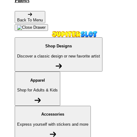
Pillows
Back To Menu
Shop Designs
Discover a classic design or new favorite artist
Apparel
Shop for Adults & Kids
Accessories
Express yourself with stickers and more