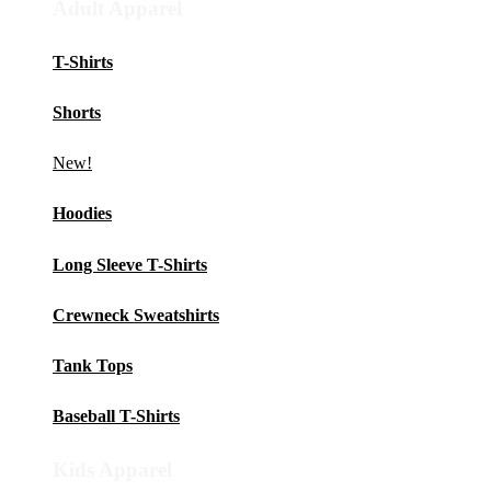
Adult Apparel
T-Shirts
Shorts
New!
Hoodies
Long Sleeve T-Shirts
Crewneck Sweatshirts
Tank Tops
Baseball T-Shirts
Kids Apparel