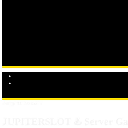
Explore Categories
Popular Products
Jelajahi Basecamp
JUPITERSLOT
BASECAMP DIGITAL
AREN
Design ID: 74235273
JUPITERSLOT ♨️ Server Ga