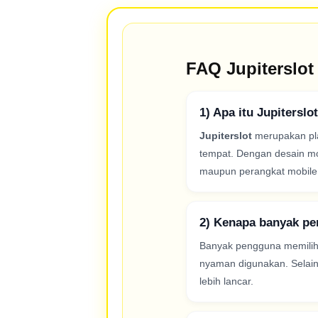
FAQ Jupiterslot
1) Apa itu Jupiterslo
Jupiterslot
merupakan pla
tempat. Dengan desain mod
maupun perangkat mobile
2) Kenapa banyak pe
Banyak pengguna memili
nyaman digunakan. Selain
lebih lancar.