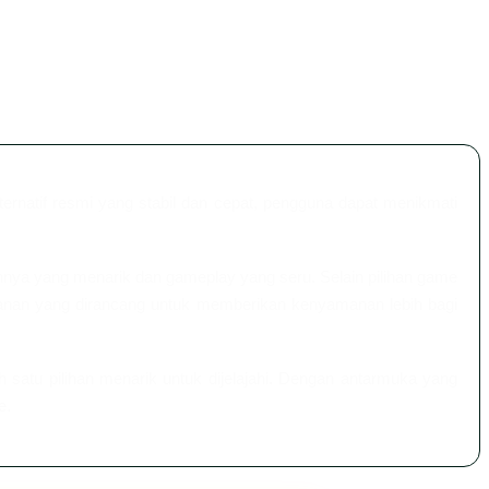
ernatif resmi yang stabil dan cepat, pengguna dapat menikmati
nnya yang menarik dan gameplay yang seru. Selain pilihan game
manan yang dirancang untuk memberikan kenyamanan lebih bagi
 satu pilihan menarik untuk dijelajahi. Dengan antarmuka yang
e.