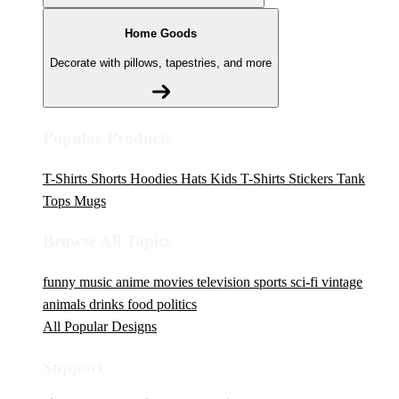
Home Goods
Decorate with pillows, tapestries, and more
Popular Products
T-Shirts
Shorts
Hoodies
Hats
Kids T-Shirts
Stickers
Tank
Tops
Mugs
Browse All Topics
funny
music
anime
movies
television
sports
sci-fi
vintage
animals
drinks
food
politics
All Popular Designs
Support