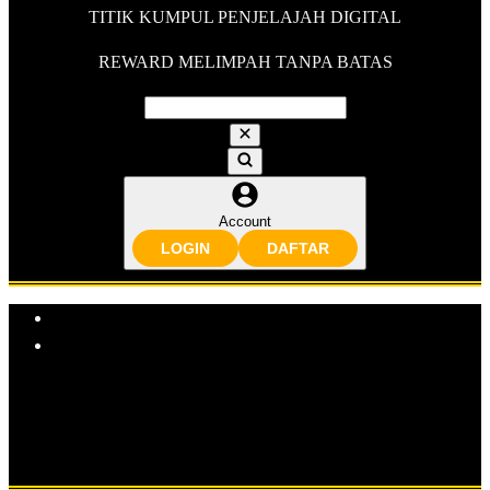
TITIK KUMPUL PENJELAJAH DIGITAL
REWARD MELIMPAH TANPA BATAS
Account
LOGIN
DAFTAR
Explore Categories
Popular Products
Jelajahi Basecamp
JUPITERSLOT
BASECAMP DIGITAL
ARENA KETANGKASAN
BONUS GAK ADA OBATNYA
TANTANGAN HARIAN
KOMUNITAS SOLID
REWARD
MELIMPAH