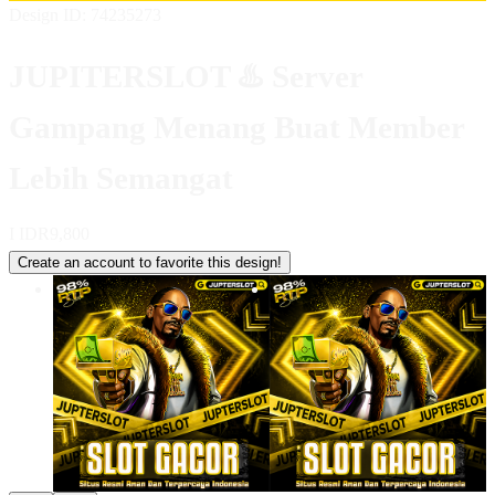
Design ID: 74235273
JUPITERSLOT ♨️ Server
Gampang Menang Buat Member
Lebih Semangat
I
IDR9,800
Create an account to favorite this design!