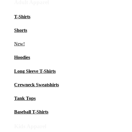
Adult Apparel
T-Shirts
Shorts
New!
Hoodies
Long Sleeve T-Shirts
Crewneck Sweatshirts
Tank Tops
Baseball T-Shirts
Kids Apparel