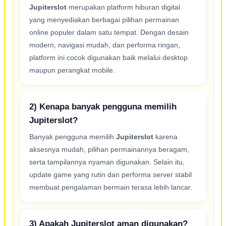
Jupiterslot
merupakan platform hiburan digital
yang menyediakan berbagai pilihan permainan
online populer dalam satu tempat. Dengan desain
modern, navigasi mudah, dan performa ringan,
platform ini cocok digunakan baik melalui desktop
maupun perangkat mobile.
2) Kenapa banyak pengguna memilih
Jupiterslot?
Banyak pengguna memilih
Jupiterslot
karena
aksesnya mudah, pilihan permainannya beragam,
serta tampilannya nyaman digunakan. Selain itu,
update game yang rutin dan performa server stabil
membuat pengalaman bermain terasa lebih lancar.
3) Apakah Jupiterslot aman digunakan?