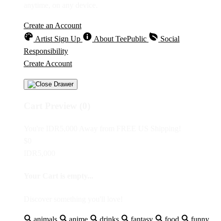
anytime, on any device.
Create an Account
Artist Sign Up
About TeePublic
Social
Responsibility
Create Account
Cart Preview (0)
You're
IDR5,000
Away from
FREE US Shipping!
$0
IDR5,000
Your Cart is empty...
Discover something you'll love!
animals
anime
drinks
fantasy
food
funny