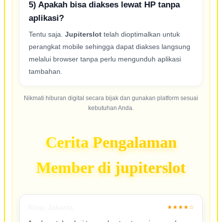
5) Apakah bisa diakses lewat HP tanpa
aplikasi?
Tentu saja.
Jupiterslot
telah dioptimalkan untuk
perangkat mobile sehingga dapat diakses langsung
melalui browser tanpa perlu mengunduh aplikasi
tambahan.
Nikmati hiburan digital secara bijak dan gunakan platform sesuai
kebutuhan Anda.
Cerita Pengalaman
Member di jupiterslot
Rina, Jakarta
★★★★☆