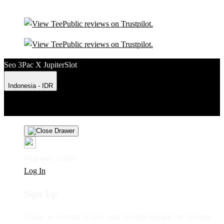
Seo 3Pac X JupiterSlot
Indonesia - IDR
Product Safety
Intellectual Property Policy
CA: Do Not Sell My
Personal Information
Privacy Policy
Terms
Welcome Guest!
Log In
Sign Up
Create an account to save your favorite designs for viewing