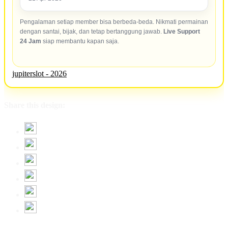
Pengalaman setiap member bisa berbeda-beda. Nikmati permainan
dengan santai, bijak, dan tetap bertanggung jawab.
Live Support
24 Jam
siap membantu kapan saja.
jupiterslot - 2026
Share this design: