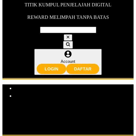
TITIK KUMPUL PENJELAJAH DIGITAL
REWARD MELIMPAH TANPA BATAS
Account
LOGIN
DAFTAR
Explore Categories
Popular Products
Jelajahi Basecamp
JUPITERSLOT
BASECAMP DIGITAL
ARENA KETANGKASAN
BONUS GAK ADA OBATNYA
TANTANGAN HARIAN
KOMUNITAS SOLID
REWARD
MELIMPAH