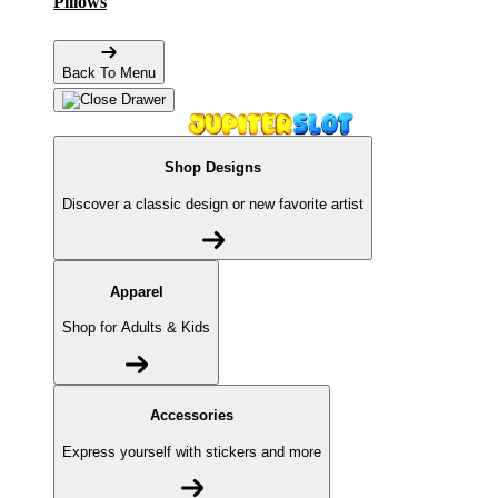
Pillows
Back To Menu
Shop Designs
Discover a classic design or new favorite artist
Apparel
Shop for Adults & Kids
Accessories
Express yourself with stickers and more