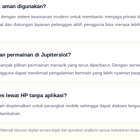
ot aman digunakan?
i dengan sistem keamanan modern untuk membantu menjaga privasi 
pat dan dukungan layanan pelanggan aktif, pengguna bisa merasa leb
an permainan di Jupiterslot?
anyak pilihan permainan menarik yang terus diperbarui. Dengan serve
engguna dapat menikmati pengalaman bermain yang lebih nyaman tan
es lewat HP tanpa aplikasi?
ah dioptimalkan untuk perangkat mobile sehingga dapat diakses langs
 tambahan.
Nikmati hiburan digital secara bijak dan gunakan platform sesuai kebutuhan Anda.