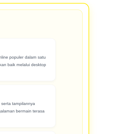
line populer dalam satu
kan baik melalui desktop
serta tampilannya
ngalaman bermain terasa