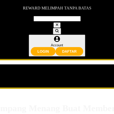
REWARD MELIMPAH TANPA BATAS
Account
LOGIN
DAFTAR
A KETANGKASAN
BONUS GAK ADA OBATNYA
TANTANGA
mpang Menang Buat Member