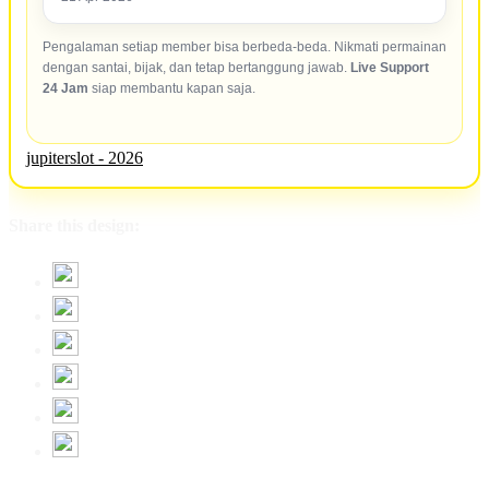
Pengalaman setiap member bisa berbeda-beda. Nikmati permainan
dengan santai, bijak, dan tetap bertanggung jawab.
Live Support
24 Jam
siap membantu kapan saja.
jupiterslot - 2026
Share this design: