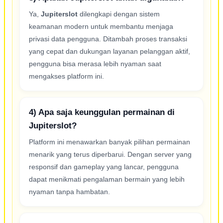
Ya,
Jupiterslot
dilengkapi dengan sistem
keamanan modern untuk membantu menjaga
privasi data pengguna. Ditambah proses transaksi
yang cepat dan dukungan layanan pelanggan aktif,
pengguna bisa merasa lebih nyaman saat
mengakses platform ini.
4) Apa saja keunggulan permainan di
Jupiterslot?
Platform ini menawarkan banyak pilihan permainan
menarik yang terus diperbarui. Dengan server yang
responsif dan gameplay yang lancar, pengguna
dapat menikmati pengalaman bermain yang lebih
nyaman tanpa hambatan.