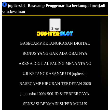
jupiterslot
Basecamp Penggemar lisa berkumpul menjadi
satu-kesatuan
Shop
BASECAMP KETANGKASAN DIGITAL
BONUS YANG GAK ADA OBATNYA
ARENA DIGITAL PALING MENANTANG
UJI KETANGKASANMU DI jupiterslot
BASECAMP HIBURAN TERDEPAN 2026
jupiterslot 100% SOLID & TERPERCAYA
SENSASI BERMAIN SUPER MULUS