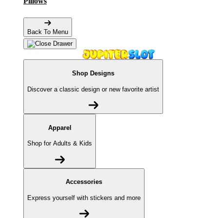
Pillows
Back To Menu
Shop Designs
Discover a classic design or new favorite artist
Apparel
Shop for Adults & Kids
Accessories
Express yourself with stickers and more