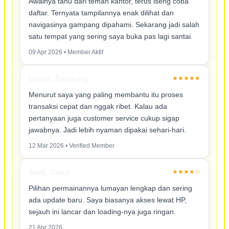
Awalnya tahu dari teman kantor, terus iseng coba
daftar. Ternyata tampilannya enak dilihat dan
navigasinya gampang dipahami. Sekarang jadi salah
satu tempat yang sering saya buka pas lagi santai.
09 Apr 2026 • Member Aktif
Dimas, Bandung
★★★★★
Menurut saya yang paling membantu itu proses
transaksi cepat dan nggak ribet. Kalau ada
pertanyaan juga customer service cukup sigap
jawabnya. Jadi lebih nyaman dipakai sehari-hari.
12 Mar 2026 • Verified Member
Andi, Garut
★★★★☆
Pilihan permainannya lumayan lengkap dan sering
ada update baru. Saya biasanya akses lewat HP,
sejauh ini lancar dan loading-nya juga ringan.
21 Apr 2026