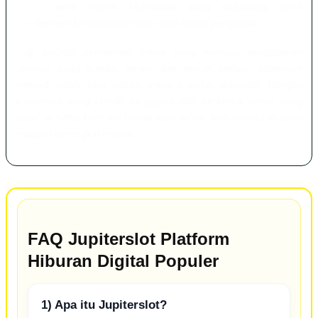
cepat, serta sistem keamanan yang dirancang untuk
memberikan kenyamanan lebih bagi setiap pengguna.
Bagi pecinta permainan online yang mencari pengalaman
bermain yang praktis, aman, dan penuh variasi, Jupiterslot
menjadi salah satu pilihan menarik untuk dijelajahi. Dengan
antarmuka yang ramah pengguna dan performa server yang
stabil, aktivitas bermain terasa lebih lancar baik melalui desktop
maupun perangkat mobile.
FAQ Jupiterslot Platform
Hiburan Digital Populer
1) Apa itu Jupiterslot?