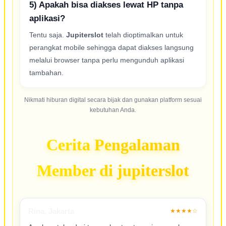
5) Apakah bisa diakses lewat HP tanpa
aplikasi?
Tentu saja.
Jupiterslot
telah dioptimalkan untuk
perangkat mobile sehingga dapat diakses langsung
melalui browser tanpa perlu mengunduh aplikasi
tambahan.
Nikmati hiburan digital secara bijak dan gunakan platform sesuai
kebutuhan Anda.
Cerita Pengalaman
Member di jupiterslot
Rina, Jakarta
★★★★☆