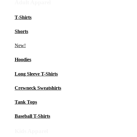
Adult Apparel
T-Shirts
Shorts
New!
Hoodies
Long Sleeve T-Shirts
Crewneck Sweatshirts
Tank Tops
Baseball T-Shirts
Kids Apparel