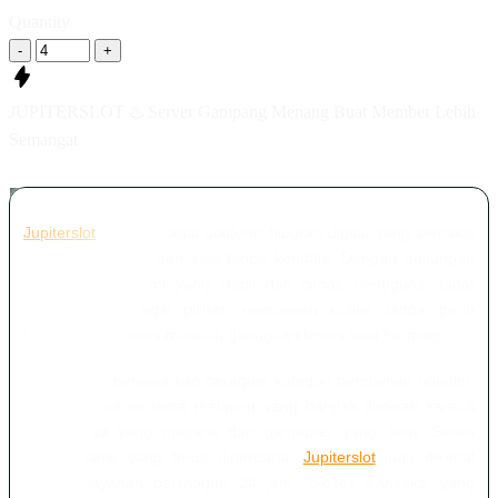
Quantity
-
+
JUPITERSLOT ♨️ Server Gampang Menang Buat Member Lebih
Semangat
Jupiterslot
hadir sebagai platform hiburan digital yang semakin
mudah diakses kapan saja tanpa kendala. Dengan dukungan
link alternatif resmi yang stabil dan cepat, pengguna dapat
menikmati berbagai pilihan permainan online tanpa perlu
khawatir soal akses maupun gangguan teknis saat bermain.
Platform ini menawarkan beragam kategori permainan populer,
termasuk slot bertema mahjong yang banyak diminati karena
tampilannya yang menarik dan gameplay yang seru. Selain
pilihan game yang terus diperbarui,
Jupiterslot
juga dikenal
dengan layanan pelanggan 24 jam, proses transaksi yang