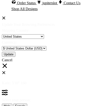
Order Status
jupiterslot
Contact Us
Shop All Designs
Update Your Browsing Preferences
Shipping Country:
Currency:
Cancel
Katie:
5'10"
160
Select your person: