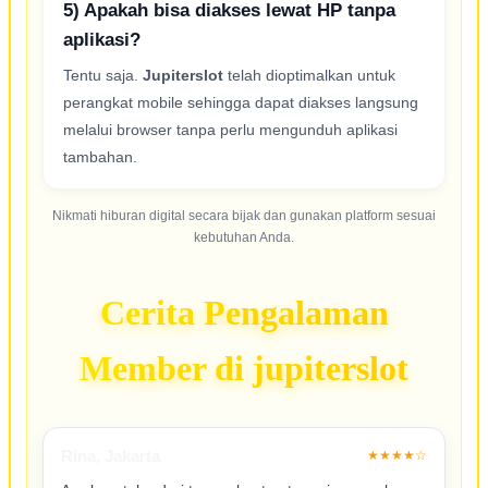
5) Apakah bisa diakses lewat HP tanpa
aplikasi?
Tentu saja.
Jupiterslot
telah dioptimalkan untuk
perangkat mobile sehingga dapat diakses langsung
melalui browser tanpa perlu mengunduh aplikasi
tambahan.
Nikmati hiburan digital secara bijak dan gunakan platform sesuai
kebutuhan Anda.
Cerita Pengalaman
Member di jupiterslot
Rina, Jakarta
★★★★☆