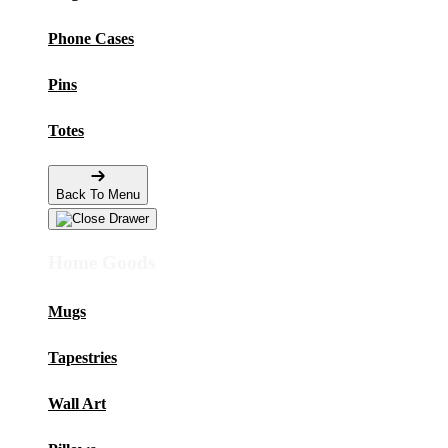
Phone Cases
Pins
Totes
Back To Menu
Home Goods
Mugs
Tapestries
Wall Art