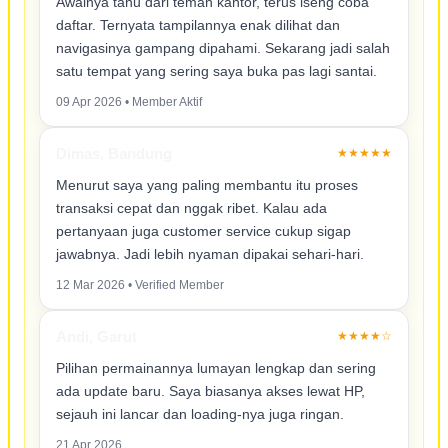
Awalnya tahu dari teman kantor, terus iseng coba
daftar. Ternyata tampilannya enak dilihat dan
navigasinya gampang dipahami. Sekarang jadi salah
satu tempat yang sering saya buka pas lagi santai.
09 Apr 2026 • Member Aktif
Dimas, Bandung
★★★★★
Menurut saya yang paling membantu itu proses
transaksi cepat dan nggak ribet. Kalau ada
pertanyaan juga customer service cukup sigap
jawabnya. Jadi lebih nyaman dipakai sehari-hari.
12 Mar 2026 • Verified Member
Andi, Garut
★★★★☆
Pilihan permainannya lumayan lengkap dan sering
ada update baru. Saya biasanya akses lewat HP,
sejauh ini lancar dan loading-nya juga ringan.
21 Apr 2026