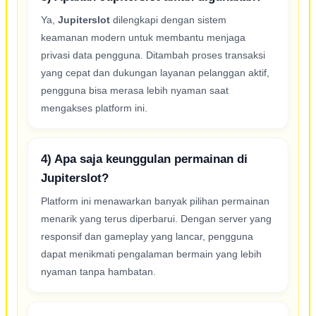
Ya,
Jupiterslot
dilengkapi dengan sistem
keamanan modern untuk membantu menjaga
privasi data pengguna. Ditambah proses transaksi
yang cepat dan dukungan layanan pelanggan aktif,
pengguna bisa merasa lebih nyaman saat
mengakses platform ini.
4) Apa saja keunggulan permainan di
Jupiterslot?
Platform ini menawarkan banyak pilihan permainan
menarik yang terus diperbarui. Dengan server yang
responsif dan gameplay yang lancar, pengguna
dapat menikmati pengalaman bermain yang lebih
nyaman tanpa hambatan.