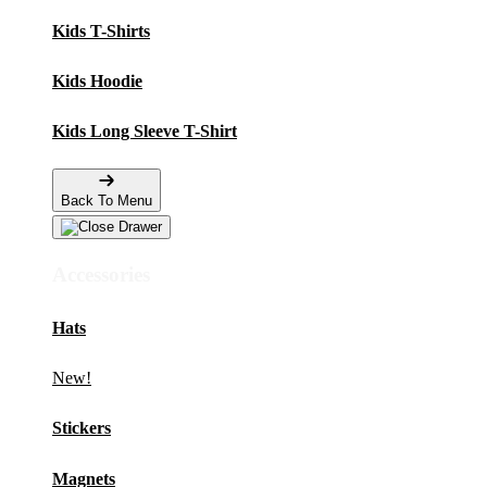
Kids T-Shirts
Kids Hoodie
Kids Long Sleeve T-Shirt
Back To Menu
Accessories
Hats
New!
Stickers
Magnets