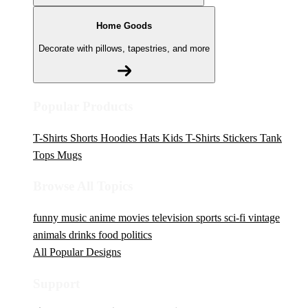
Home Goods
Decorate with pillows, tapestries, and more
Popular Products
T-Shirts
Shorts
Hoodies
Hats
Kids T-Shirts
Stickers
Tank
Tops
Mugs
Browse All Topics
funny
music
anime
movies
television
sports
sci-fi
vintage
animals
drinks
food
politics
All Popular Designs
Support