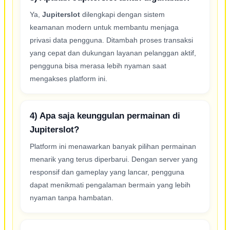
Ya,
Jupiterslot
dilengkapi dengan sistem
keamanan modern untuk membantu menjaga
privasi data pengguna. Ditambah proses transaksi
yang cepat dan dukungan layanan pelanggan aktif,
pengguna bisa merasa lebih nyaman saat
mengakses platform ini.
4) Apa saja keunggulan permainan di
Jupiterslot?
Platform ini menawarkan banyak pilihan permainan
menarik yang terus diperbarui. Dengan server yang
responsif dan gameplay yang lancar, pengguna
dapat menikmati pengalaman bermain yang lebih
nyaman tanpa hambatan.