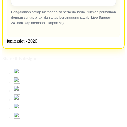
Pengalaman setiap member bisa berbeda-beda. Nikmati permainan
dengan santai, bijak, dan tetap bertanggung jawab.
Live Support
24 Jam
siap membantu kapan saja.
jupiterslot - 2026
Share this design: