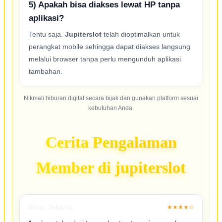
5) Apakah bisa diakses lewat HP tanpa
aplikasi?
Tentu saja.
Jupiterslot
telah dioptimalkan untuk
perangkat mobile sehingga dapat diakses langsung
melalui browser tanpa perlu mengunduh aplikasi
tambahan.
Nikmati hiburan digital secara bijak dan gunakan platform sesuai
kebutuhan Anda.
Cerita Pengalaman
Member di jupiterslot
Rina, Jakarta
★★★★☆