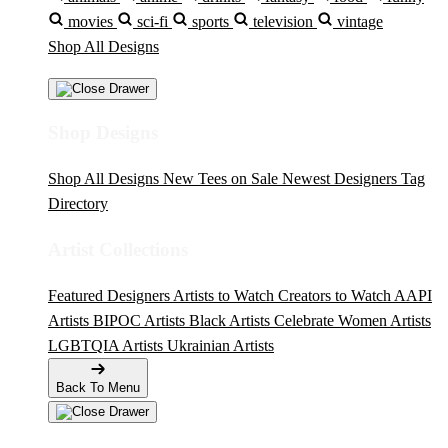
movies
sci-fi
sports
television
vintage
Shop All Designs
Shop Designs
Shop All Designs
New Tees on Sale
Newest Designers
Tag
Directory
Artist Collections
Featured Designers
Artists to Watch
Creators to Watch
AAPI
Artists
BIPOC Artists
Black Artists
Celebrate Women Artists
LGBTQIA Artists
Ukrainian Artists
Back To Menu