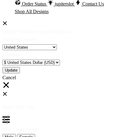
Order Status
jupiterslot
Contact Us
Shop All Designs
Update Your Browsing Preferences
Shipping Country:
Currency:
Cancel
Katie:
5'10"
160
Select your person: