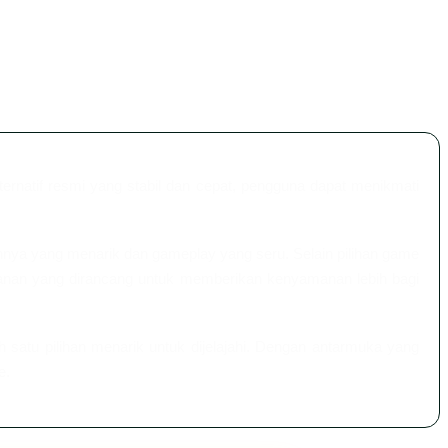
ernatif resmi yang stabil dan cepat, pengguna dapat menikmati
nnya yang menarik dan gameplay yang seru. Selain pilihan game
manan yang dirancang untuk memberikan kenyamanan lebih bagi
 satu pilihan menarik untuk dijelajahi. Dengan antarmuka yang
e.