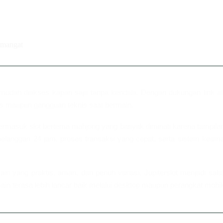
mangat
 mudah diakses kapan saja tanpa kendala. Dengan dukungan link alt
ses maupun gangguan teknis saat bermain.
termasuk slot bertema mahjong yang banyak diminati karena tampila
pelanggan 24 jam, proses transaksi yang cepat, serta sistem kea
n yang praktis, aman, dan penuh variasi, Jupiterslot menjadi salah
ain terasa lebih lancar baik melalui desktop maupun perangkat mobil