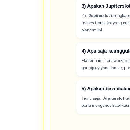
3) Apakah Jupitersl
Ya,
Jupiterslot
dilengkap
proses transaksi yang ce
platform ini.
4) Apa saja keunggul
Platform ini menawarkan b
gameplay yang lancar, p
5) Apakah bisa diaks
Tentu saja.
Jupiterslot
tel
perlu mengunduh aplikasi