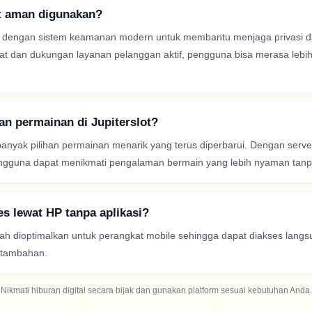
ot aman digunakan?
i dengan sistem keamanan modern untuk membantu menjaga privasi 
pat dan dukungan layanan pelanggan aktif, pengguna bisa merasa leb
an permainan di Jupiterslot?
anyak pilihan permainan menarik yang terus diperbarui. Dengan serve
engguna dapat menikmati pengalaman bermain yang lebih nyaman tan
es lewat HP tanpa aplikasi?
ah dioptimalkan untuk perangkat mobile sehingga dapat diakses langs
 tambahan.
Nikmati hiburan digital secara bijak dan gunakan platform sesuai kebutuhan Anda.