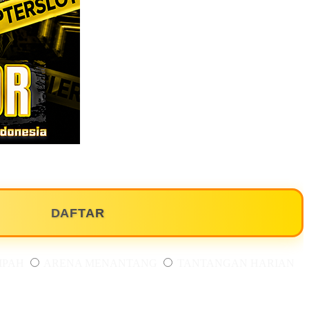
DAFTAR
MPAH
ARENA MENANTANG
TANTANGAN HARIAN