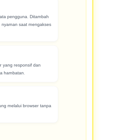
data pengguna. Ditambah
ih nyaman saat mengakses
r yang responsif dan
pa hambatan.
ung melalui browser tanpa