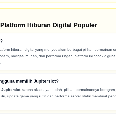
 Platform Hiburan Digital Populer
t?
tform hiburan digital yang menyediakan berbagai pilihan permainan on
ern, navigasi mudah, dan performa ringan, platform ini cocok diguna
.
ngguna memilih Jupiterslot?
h
Jupiterslot
karena aksesnya mudah, pilihan permainannya beragam, 
 itu, update game yang rutin dan performa server stabil membuat pe