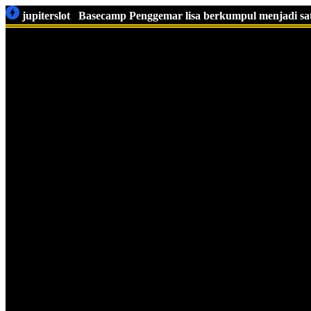
jupiterslot
Basecamp Penggemar lisa berkumpul menjadi sa