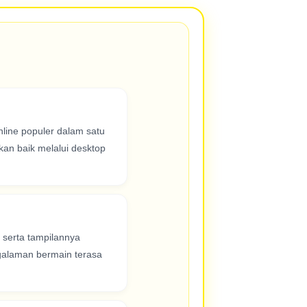
line populer dalam satu
kan baik melalui desktop
serta tampilannya
ngalaman bermain terasa