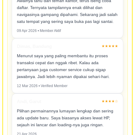
Awalnya tahu dari teman kantor, terus iseng coba
daftar. Ternyata tampilannya enak dilihat dan
navigasinya gampang dipahami. Sekarang jadi salah
satu tempat yang sering saya buka pas lagi santai.
09 Apr 2026 • Member Aktif
Dimas, Bandung
★★★★★
Menurut saya yang paling membantu itu proses
transaksi cepat dan nggak ribet. Kalau ada
pertanyaan juga customer service cukup sigap
jawabnya. Jadi lebih nyaman dipakai sehari-hari.
12 Mar 2026 • Verified Member
Andi, Garut
★★★★☆
Pilihan permainannya lumayan lengkap dan sering
ada update baru. Saya biasanya akses lewat HP,
sejauh ini lancar dan loading-nya juga ringan.
21 Apr 2026