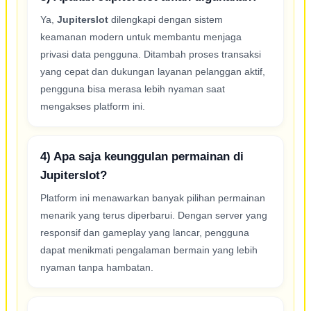
Ya,
Jupiterslot
dilengkapi dengan sistem
keamanan modern untuk membantu menjaga
privasi data pengguna. Ditambah proses transaksi
yang cepat dan dukungan layanan pelanggan aktif,
pengguna bisa merasa lebih nyaman saat
mengakses platform ini.
4) Apa saja keunggulan permainan di
Jupiterslot?
Platform ini menawarkan banyak pilihan permainan
menarik yang terus diperbarui. Dengan server yang
responsif dan gameplay yang lancar, pengguna
dapat menikmati pengalaman bermain yang lebih
nyaman tanpa hambatan.