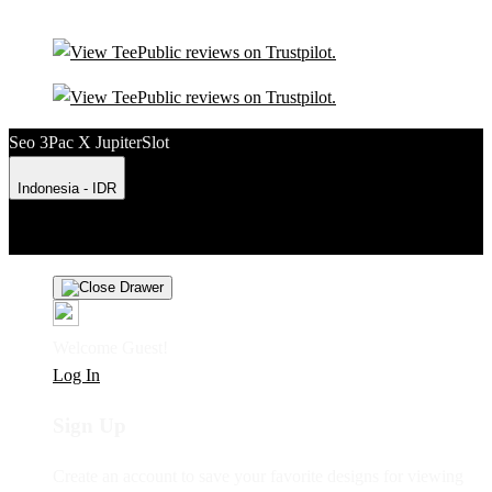
Seo 3Pac X JupiterSlot
Indonesia - IDR
Product Safety
Intellectual Property Policy
CA: Do Not Sell My
Personal Information
Privacy Policy
Terms
Welcome Guest!
Log In
Sign Up
Create an account to save your favorite designs for viewing