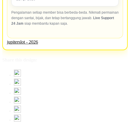
Pengalaman setiap member bisa berbeda-beda. Nikmati permainan
dengan santai, bijak, dan tetap bertanggung jawab.
Live Support
24 Jam
siap membantu kapan saja.
jupiterslot - 2026
Share this design: