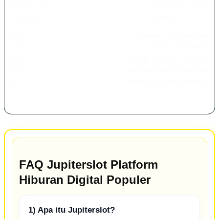
cepat, serta sistem keamanan yang dirancang untuk
memberikan kenyamanan lebih bagi setiap pengguna.
Bagi pecinta permainan online yang mencari pengalaman
bermain yang praktis, aman, dan penuh variasi, Jupiterslot
menjadi salah satu pilihan menarik untuk dijelajahi. Dengan
antarmuka yang ramah pengguna dan performa server yang
stabil, aktivitas bermain terasa lebih lancar baik melalui desktop
maupun perangkat mobile.
FAQ Jupiterslot Platform
Hiburan Digital Populer
1) Apa itu Jupiterslot?