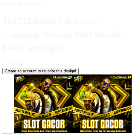
Design ID: 74235273
JUPITERSLOT ♨️ Server
Gampang Menang Buat Member
Lebih Semangat
I
IDR9,800
Create an account to favorite this design!