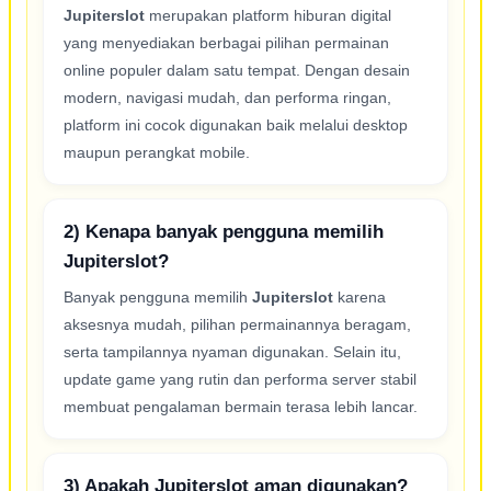
Jupiterslot
merupakan platform hiburan digital
yang menyediakan berbagai pilihan permainan
online populer dalam satu tempat. Dengan desain
modern, navigasi mudah, dan performa ringan,
platform ini cocok digunakan baik melalui desktop
maupun perangkat mobile.
2) Kenapa banyak pengguna memilih
Jupiterslot?
Banyak pengguna memilih
Jupiterslot
karena
aksesnya mudah, pilihan permainannya beragam,
serta tampilannya nyaman digunakan. Selain itu,
update game yang rutin dan performa server stabil
membuat pengalaman bermain terasa lebih lancar.
3) Apakah Jupiterslot aman digunakan?