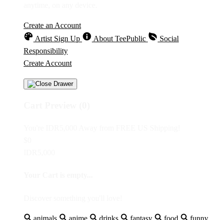
anytime, on any device.
Create an Account
Artist Sign Up
About TeePublic
Social
Responsibility
Create Account
Cart Preview (0)
You're
IDR5,000
Away from
FREE US Shipping!
$0
IDR5,000
Your Cart is empty...
Discover something you'll love!
animals
anime
drinks
fantasy
food
funny