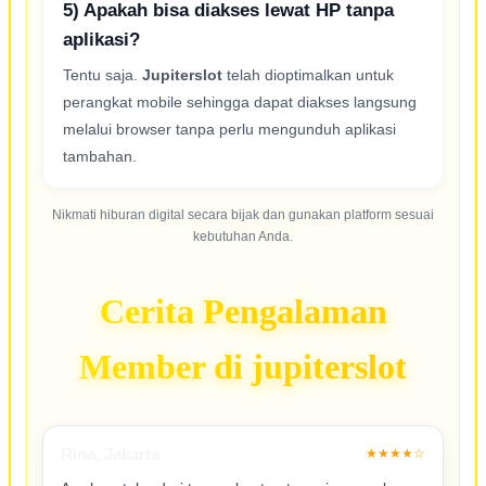
5) Apakah bisa diakses lewat HP tanpa
aplikasi?
Tentu saja.
Jupiterslot
telah dioptimalkan untuk
perangkat mobile sehingga dapat diakses langsung
melalui browser tanpa perlu mengunduh aplikasi
tambahan.
Nikmati hiburan digital secara bijak dan gunakan platform sesuai
kebutuhan Anda.
Cerita Pengalaman
Member di jupiterslot
Rina, Jakarta
★★★★☆