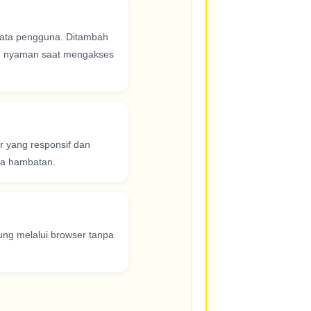
data pengguna. Ditambah
ih nyaman saat mengakses
r yang responsif dan
pa hambatan.
ung melalui browser tanpa