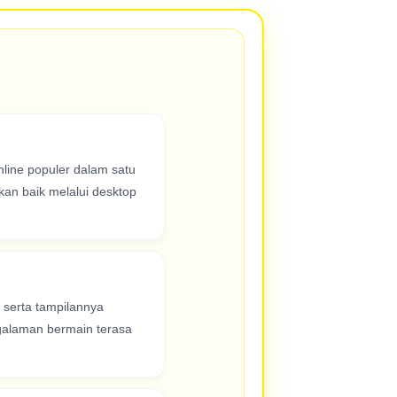
line populer dalam satu
kan baik melalui desktop
serta tampilannya
ngalaman bermain terasa