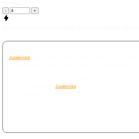
Quantity
-
+
JUPITERSLOT ♨️ Server Gampang Menang Buat Member Lebih Se
Jupiterslot
hadir sebagai platform hiburan digital yang semakin
berbagai pilihan permainan online tanpa perlu khawatir soal ak
Platform ini menawarkan beragam kategori permainan populer, 
yang terus diperbarui,
Jupiterslot
juga dikenal dengan layanan 
setiap pengguna.
Bagi pecinta permainan online yang mencari pengalaman bermai
ramah pengguna dan performa server yang stabil, aktivitas berm