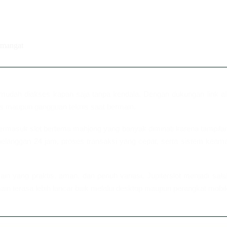
mangat
 mudah diakses kapan saja tanpa kendala. Dengan dukungan link alt
ses maupun gangguan teknis saat bermain.
termasuk slot bertema mahjong yang banyak diminati karena tampila
pelanggan 24 jam, proses transaksi yang cepat, serta sistem kea
n yang praktis, aman, dan penuh variasi, Jupiterslot menjadi salah
ain terasa lebih lancar baik melalui desktop maupun perangkat mobil