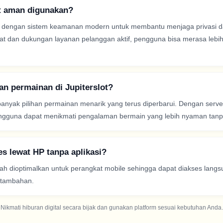
ot aman digunakan?
i dengan sistem keamanan modern untuk membantu menjaga privasi 
pat dan dukungan layanan pelanggan aktif, pengguna bisa merasa leb
an permainan di Jupiterslot?
anyak pilihan permainan menarik yang terus diperbarui. Dengan serve
engguna dapat menikmati pengalaman bermain yang lebih nyaman tan
es lewat HP tanpa aplikasi?
ah dioptimalkan untuk perangkat mobile sehingga dapat diakses langs
 tambahan.
Nikmati hiburan digital secara bijak dan gunakan platform sesuai kebutuhan Anda.