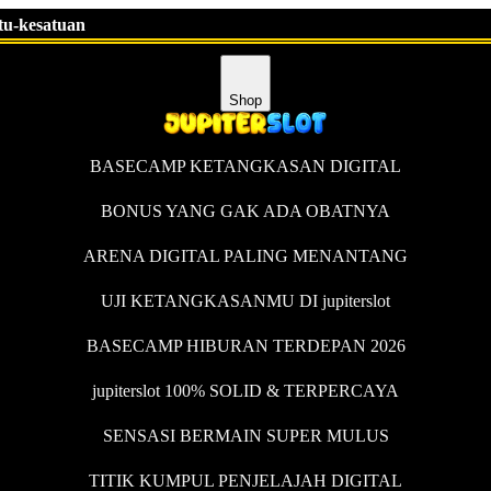
tu-kesatuan
Shop
BASECAMP KETANGKASAN DIGITAL
BONUS YANG GAK ADA OBATNYA
ARENA DIGITAL PALING MENANTANG
UJI KETANGKASANMU DI jupiterslot
BASECAMP HIBURAN TERDEPAN 2026
jupiterslot 100% SOLID & TERPERCAYA
SENSASI BERMAIN SUPER MULUS
TITIK KUMPUL PENJELAJAH DIGITAL