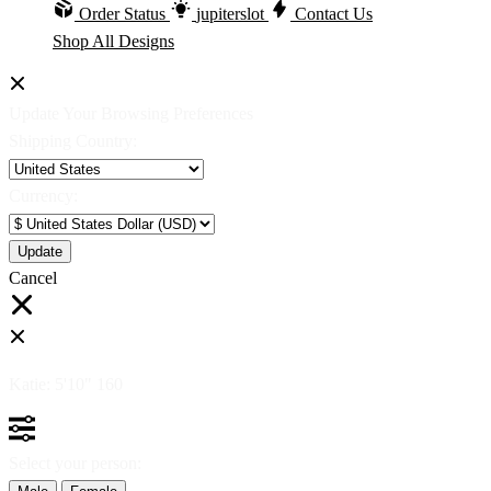
Order Status
jupiterslot
Contact Us
Shop All Designs
Update Your Browsing Preferences
Shipping Country:
Currency:
Cancel
Katie:
5'10"
160
Select your person: