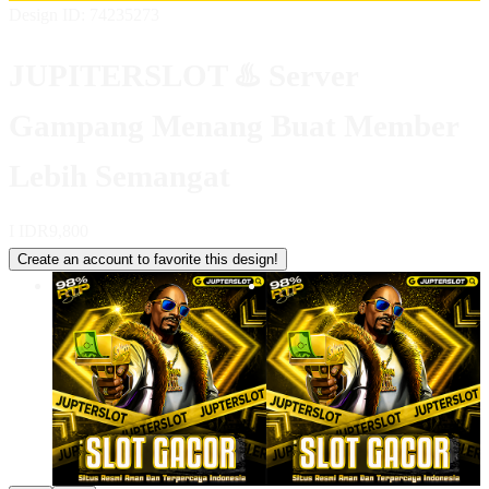
Design ID: 74235273
JUPITERSLOT ♨️ Server
Gampang Menang Buat Member
Lebih Semangat
I
IDR9,800
Create an account to favorite this design!