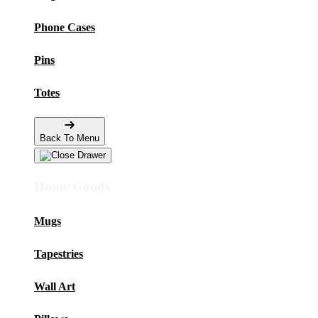
Phone Cases
Pins
Totes
Back To Menu
Home Goods
Mugs
Tapestries
Wall Art