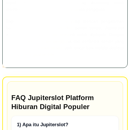
cepat, serta sistem keamanan yang dirancang untuk
memberikan kenyamanan lebih bagi setiap pengguna.
Bagi pecinta permainan online yang mencari pengalaman
bermain yang praktis, aman, dan penuh variasi, Jupiterslot
menjadi salah satu pilihan menarik untuk dijelajahi. Dengan
antarmuka yang ramah pengguna dan performa server yang
stabil, aktivitas bermain terasa lebih lancar baik melalui desktop
maupun perangkat mobile.
FAQ Jupiterslot Platform
Hiburan Digital Populer
1) Apa itu Jupiterslot?