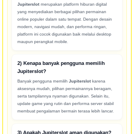
Jupiterslot
merupakan platform hiburan digital
yang menyediakan berbagai pilihan permainan
online populer dalam satu tempat. Dengan desain
modern, navigasi mudah, dan performa ringan,
platform ini cocok digunakan baik melalui desktop
maupun perangkat mobile.
2) Kenapa banyak pengguna memilih
Jupiterslot?
Banyak pengguna memilih
Jupiterslot
karena
aksesnya mudah, pilihan permainannya beragam,
serta tampilannya nyaman digunakan. Selain itu,
update game yang rutin dan performa server stabil
membuat pengalaman bermain terasa lebih lancar.
3) Apakah Jupiterslot aman digunakan?