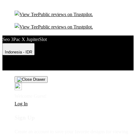
Seo 3Pac X JupiterSlot
Indonesia - IDR
Product Safety
Intellectual Property Policy
CA: Do Not Sell My
Personal Information
Privacy Policy
Terms
Welcome Guest!
Log In
Sign Up
Create an account to save your favorite designs for viewing