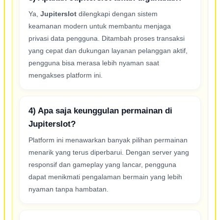
Ya,
Jupiterslot
dilengkapi dengan sistem
keamanan modern untuk membantu menjaga
privasi data pengguna. Ditambah proses transaksi
yang cepat dan dukungan layanan pelanggan aktif,
pengguna bisa merasa lebih nyaman saat
mengakses platform ini.
4) Apa saja keunggulan permainan di
Jupiterslot?
Platform ini menawarkan banyak pilihan permainan
menarik yang terus diperbarui. Dengan server yang
responsif dan gameplay yang lancar, pengguna
dapat menikmati pengalaman bermain yang lebih
nyaman tanpa hambatan.