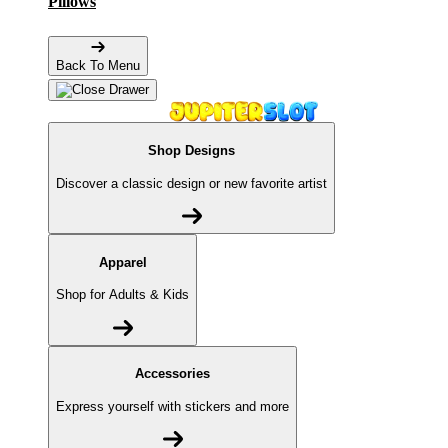
Pillows
Back To Menu
Shop Designs
Discover a classic design or new favorite artist
Apparel
Shop for Adults & Kids
Accessories
Express yourself with stickers and more