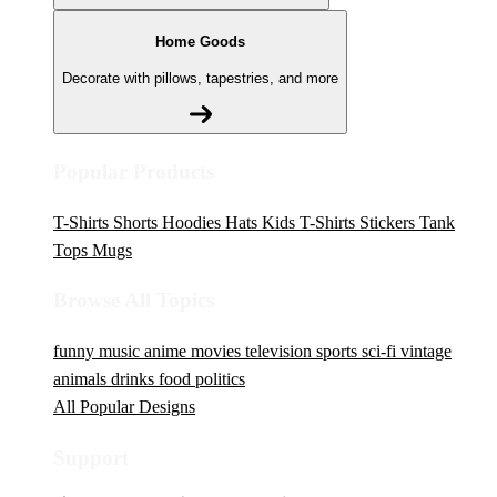
Home Goods
Decorate with pillows, tapestries, and more
Popular Products
T-Shirts
Shorts
Hoodies
Hats
Kids T-Shirts
Stickers
Tank
Tops
Mugs
Browse All Topics
funny
music
anime
movies
television
sports
sci-fi
vintage
animals
drinks
food
politics
All Popular Designs
Support