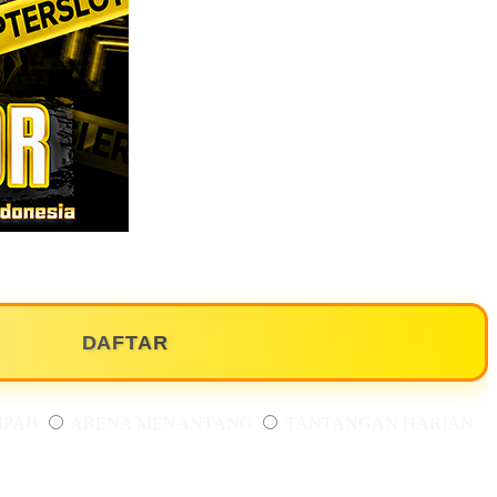
DAFTAR
MPAH
ARENA MENANTANG
TANTANGAN HARIAN