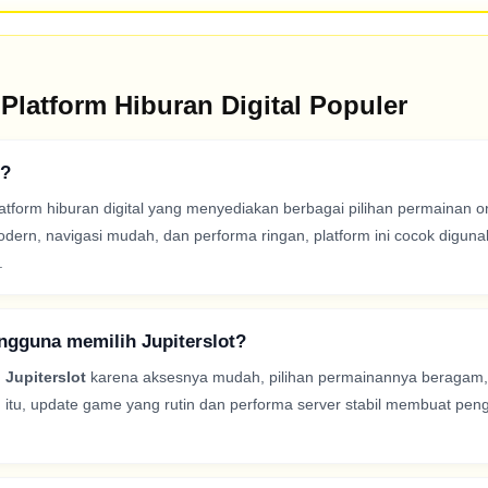
 Platform Hiburan Digital Populer
t?
tform hiburan digital yang menyediakan berbagai pilihan permainan on
ern, navigasi mudah, dan performa ringan, platform ini cocok diguna
.
ngguna memilih Jupiterslot?
h
Jupiterslot
karena aksesnya mudah, pilihan permainannya beragam, 
 itu, update game yang rutin dan performa server stabil membuat pe