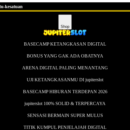
tu-kesatuan
Shop
BASECAMP KETANGKASAN DIGITAL
BONUS YANG GAK ADA OBATNYA
ARENA DIGITAL PALING MENANTANG
UJI KETANGKASANMU DI jupiterslot
BASECAMP HIBURAN TERDEPAN 2026
jupiterslot 100% SOLID & TERPERCAYA
SENSASI BERMAIN SUPER MULUS
TITIK KUMPUL PENJELAJAH DIGITAL