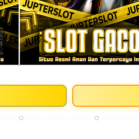
GKASAN
BONUS GAK ADA OBATNYA
REWARD MELI