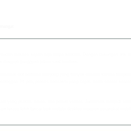
mangat
 mudah diakses kapan saja tanpa kendala. Dengan dukungan link alt
ses maupun gangguan teknis saat bermain.
termasuk slot bertema mahjong yang banyak diminati karena tampila
pelanggan 24 jam, proses transaksi yang cepat, serta sistem kea
n yang praktis, aman, dan penuh variasi, Jupiterslot menjadi salah
ain terasa lebih lancar baik melalui desktop maupun perangkat mobil