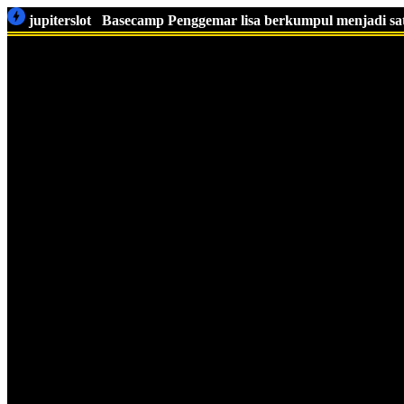
jupiterslot
Basecamp Penggemar lisa berkumpul menjadi sa