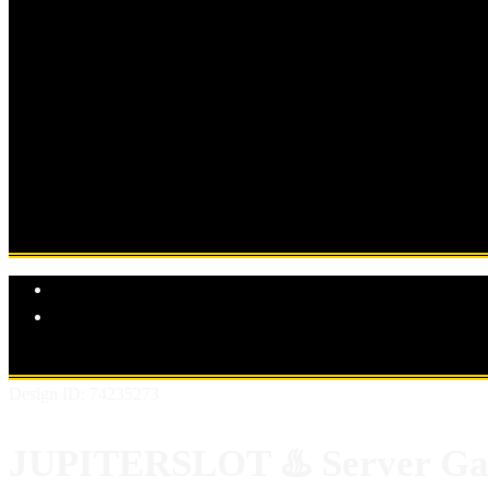
Explore Categories
Popular Products
Jelajahi Basecamp
JUPITERSLOT
BASECAMP DIGITAL
AREN
Design ID: 74235273
JUPITERSLOT ♨️ Server Ga