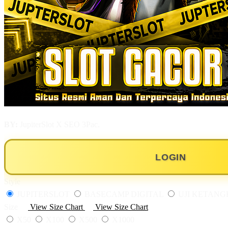
BY:
JupiterSlot X SEO 3Pac.
LOGIN
Style
JUPITERSLOT
BASECAMP DIGITAL
UJI KETAN
Size
View Size Chart
View Size Chart
X50
X100
X500
X1000