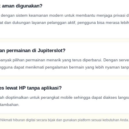
ot aman digunakan?
i dengan sistem keamanan modern untuk membantu menjaga privasi 
pat dan dukungan layanan pelanggan aktif, pengguna bisa merasa leb
an permainan di Jupiterslot?
anyak pilihan permainan menarik yang terus diperbarui. Dengan serve
engguna dapat menikmati pengalaman bermain yang lebih nyaman tan
es lewat HP tanpa aplikasi?
ah dioptimalkan untuk perangkat mobile sehingga dapat diakses langs
 tambahan.
Nikmati hiburan digital secara bijak dan gunakan platform sesuai kebutuhan Anda.