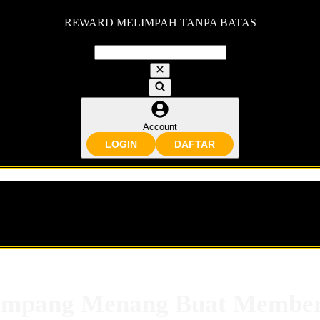
REWARD MELIMPAH TANPA BATAS
Account
LOGIN
DAFTAR
A KETANGKASAN
BONUS GAK ADA OBATNYA
TANTANGA
mpang Menang Buat Member