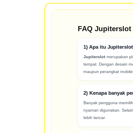
FAQ Jupiterslot
1) Apa itu Jupiterslo
Jupiterslot
merupakan pla
tempat. Dengan desain mod
maupun perangkat mobile
2) Kenapa banyak pe
Banyak pengguna memili
nyaman digunakan. Selain
lebih lancar.