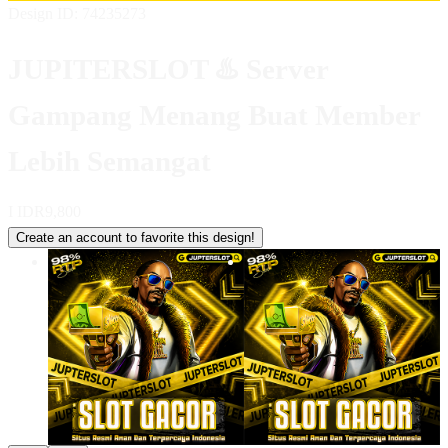
Design ID: 74235273
JUPITERSLOT ♨️ Server
Gampang Menang Buat Member
Lebih Semangat
I
IDR9,800
Create an account to favorite this design!