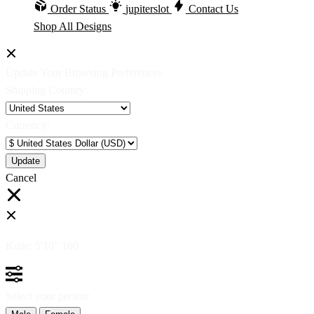
Order Status
jupiterslot
Contact Us
Shop All Designs
Update Your Browsing Preferences
Shipping Country:
Currency:
Cancel
Katie:
5'10"
160
Select your person: