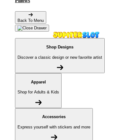
Pillows
Back To Menu
Shop Designs
Discover a classic design or new favorite artist
Apparel
Shop for Adults & Kids
Accessories
Express yourself with stickers and more