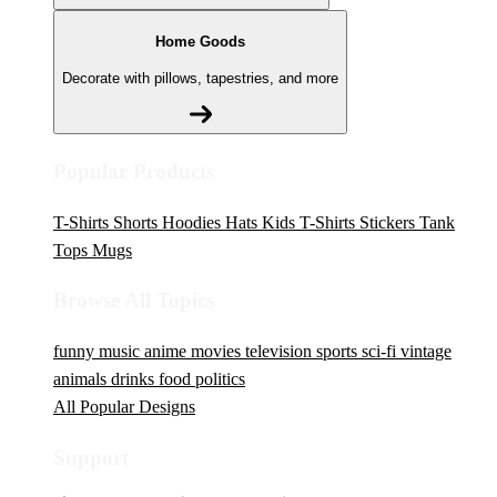
Home Goods
Decorate with pillows, tapestries, and more
Popular Products
T-Shirts
Shorts
Hoodies
Hats
Kids T-Shirts
Stickers
Tank
Tops
Mugs
Browse All Topics
funny
music
anime
movies
television
sports
sci-fi
vintage
animals
drinks
food
politics
All Popular Designs
Support