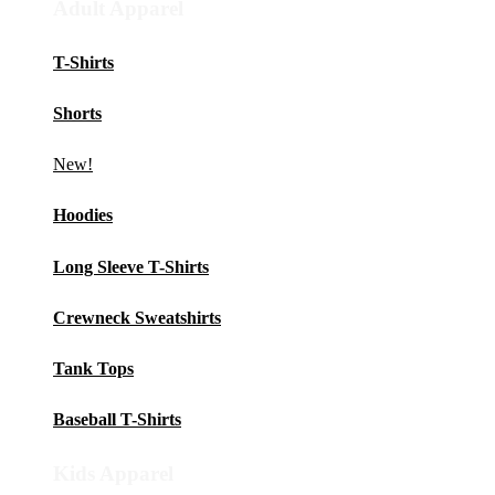
Adult Apparel
T-Shirts
Shorts
New!
Hoodies
Long Sleeve T-Shirts
Crewneck Sweatshirts
Tank Tops
Baseball T-Shirts
Kids Apparel