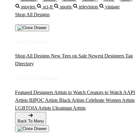
movies
sci-fi
sports
television
vintage
Shop All Designs
Shop Designs
Shop All Designs
New Tees on Sale
Newest Designers
Tag
Directory
Artist Collections
Featured Designers
Artists to Watch
Creators to Watch
AAPI
Artists
BIPOC Artists
Black Artists
Celebrate Women Artists
LGBTQIA Artists
Ukrainian Artists
Back To Menu