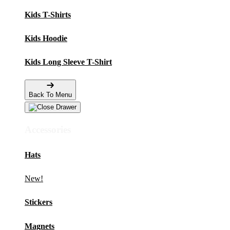
Kids T-Shirts
Kids Hoodie
Kids Long Sleeve T-Shirt
Back To Menu
Accessories
Hats
New!
Stickers
Magnets