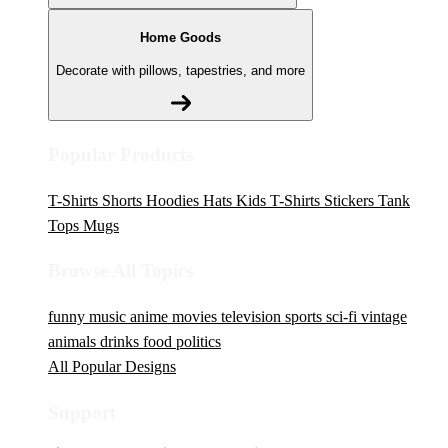
Home Goods
Decorate with pillows, tapestries, and more
Popular Products
T-Shirts
Shorts
Hoodies
Hats
Kids T-Shirts
Stickers
Tank
Tops
Mugs
Browse All Topics
funny
music
anime
movies
television
sports
sci-fi
vintage
animals
drinks
food
politics
All Popular Designs
Support