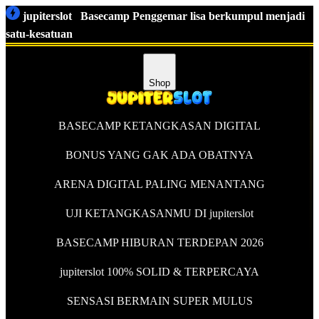
jupiterslot
Basecamp Penggemar lisa berkumpul menjadi
satu-kesatuan
Shop
BASECAMP KETANGKASAN DIGITAL
BONUS YANG GAK ADA OBATNYA
ARENA DIGITAL PALING MENANTANG
UJI KETANGKASANMU DI jupiterslot
BASECAMP HIBURAN TERDEPAN 2026
jupiterslot 100% SOLID & TERPERCAYA
SENSASI BERMAIN SUPER MULUS