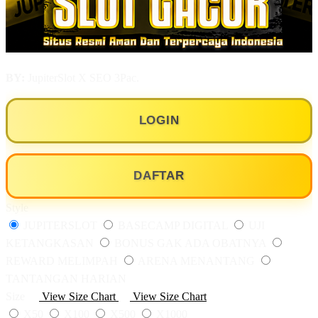
BY:
JupiterSlot X SEO 3Pac.
LOGIN
DAFTAR
Style
JUPITERSLOT
BASECAMP DIGITAL
UJI
KETANGKASAN
BONUS GAK ADA OBATNYA
REWARD MELIMPAH
ARENA MENANTANG
TANTANGAN HARIAN
Size
View Size Chart
View Size Chart
X50
X100
X500
X1000