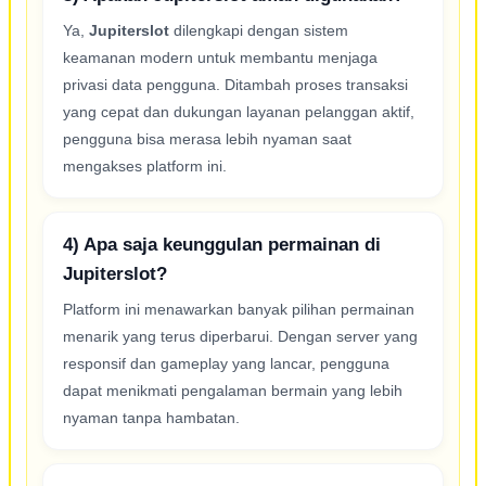
Ya,
Jupiterslot
dilengkapi dengan sistem
keamanan modern untuk membantu menjaga
privasi data pengguna. Ditambah proses transaksi
yang cepat dan dukungan layanan pelanggan aktif,
pengguna bisa merasa lebih nyaman saat
mengakses platform ini.
4) Apa saja keunggulan permainan di
Jupiterslot?
Platform ini menawarkan banyak pilihan permainan
menarik yang terus diperbarui. Dengan server yang
responsif dan gameplay yang lancar, pengguna
dapat menikmati pengalaman bermain yang lebih
nyaman tanpa hambatan.