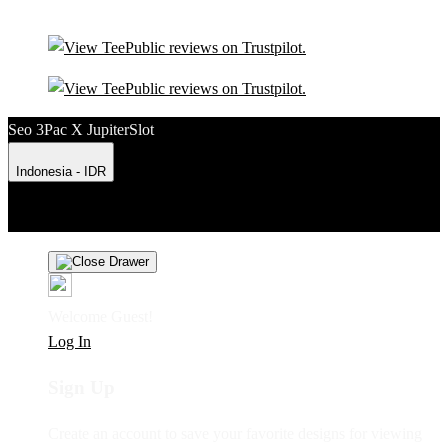
Seo 3Pac X JupiterSlot
Indonesia - IDR
Product Safety
Intellectual Property Policy
CA: Do Not Sell My
Personal Information
Privacy Policy
Terms
Welcome Guest!
Log In
Sign Up
Create an account to save your favorite designs for viewing