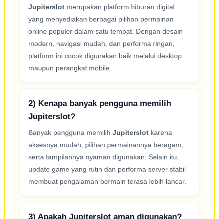
Jupiterslot
merupakan platform hiburan digital
yang menyediakan berbagai pilihan permainan
online populer dalam satu tempat. Dengan desain
modern, navigasi mudah, dan performa ringan,
platform ini cocok digunakan baik melalui desktop
maupun perangkat mobile.
2) Kenapa banyak pengguna memilih
Jupiterslot?
Banyak pengguna memilih
Jupiterslot
karena
aksesnya mudah, pilihan permainannya beragam,
serta tampilannya nyaman digunakan. Selain itu,
update game yang rutin dan performa server stabil
membuat pengalaman bermain terasa lebih lancar.
3) Apakah Jupiterslot aman digunakan?