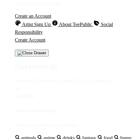
anytime, on any device.
Create an Account
Artist Sign Up
About TeePublic
Social
Responsibility
Create Account
Cart Preview (0)
You're
IDR5,000
Away from
FREE US Shipping!
$0
IDR5,000
Your Cart is empty...
Discover something you'll love!
animals
anime
drinks
fantasy
food
funny