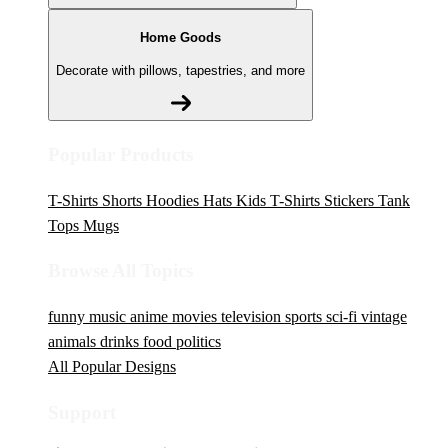
Home Goods
Decorate with pillows, tapestries, and more
Popular Products
T-Shirts
Shorts
Hoodies
Hats
Kids T-Shirts
Stickers
Tank
Tops
Mugs
Browse All Topics
funny
music
anime
movies
television
sports
sci-fi
vintage
animals
drinks
food
politics
All Popular Designs
Support