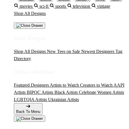
movies
sci-fi
sports
television
vintage
Shop All Designs
Shop Designs
Shop All Designs
New Tees on Sale
Newest Designers
Tag
Directory
Artist Collections
Featured Designers
Artists to Watch
Creators to Watch
AAPI
Artists
BIPOC Artists
Black Artists
Celebrate Women Artists
LGBTQIA Artists
Ukrainian Artists
Back To Menu