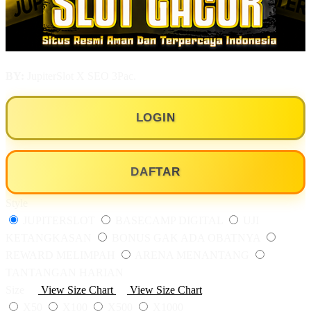
BY:
JupiterSlot X SEO 3Pac.
LOGIN
DAFTAR
Style
JUPITERSLOT
BASECAMP DIGITAL
UJI
KETANGKASAN
BONUS GAK ADA OBATNYA
REWARD MELIMPAH
ARENA MENANTANG
TANTANGAN HARIAN
Size
View Size Chart
View Size Chart
X50
X100
X500
X1000