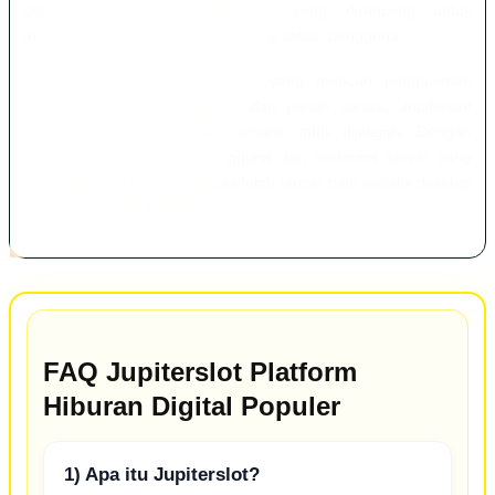
cepat, serta sistem keamanan yang dirancang untuk
memberikan kenyamanan lebih bagi setiap pengguna.
Bagi pecinta permainan online yang mencari pengalaman
bermain yang praktis, aman, dan penuh variasi, Jupiterslot
menjadi salah satu pilihan menarik untuk dijelajahi. Dengan
antarmuka yang ramah pengguna dan performa server yang
stabil, aktivitas bermain terasa lebih lancar baik melalui desktop
maupun perangkat mobile.
FAQ Jupiterslot Platform
Hiburan Digital Populer
1) Apa itu Jupiterslot?