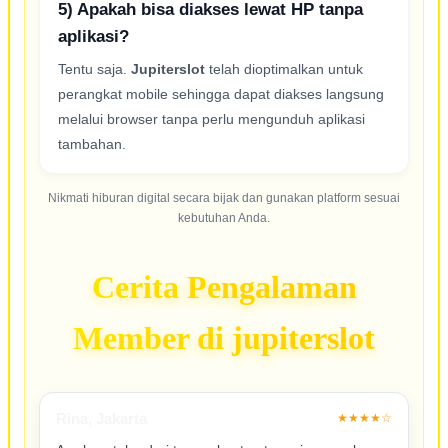
5) Apakah bisa diakses lewat HP tanpa
aplikasi?
Tentu saja.
Jupiterslot
telah dioptimalkan untuk
perangkat mobile sehingga dapat diakses langsung
melalui browser tanpa perlu mengunduh aplikasi
tambahan.
Nikmati hiburan digital secara bijak dan gunakan platform sesuai
kebutuhan Anda.
Cerita Pengalaman
Member di jupiterslot
Rina, Jakarta
★★★★☆