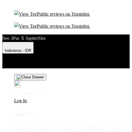
Seo 3Pac X JupiterSlot
Indonesia - IDR
Product Safety
Intellectual Property Policy
CA: Do Not Sell My
Personal Information
Privacy Policy
Terms
Welcome Guest!
Log In
Sign Up
Create an account to save your favorite designs for viewing