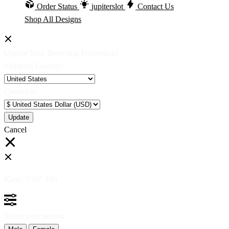
Order Status
jupiterslot
Contact Us
Shop All Designs
Update Your Browsing Preferences
Shipping Country:
Currency:
Cancel
Katie:
5'10"
160
Select your person: