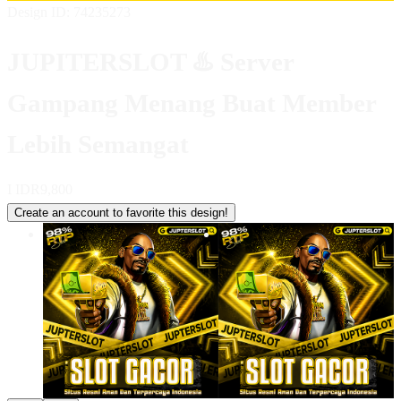
Design ID: 74235273
JUPITERSLOT ♨️ Server
Gampang Menang Buat Member
Lebih Semangat
I
IDR9,800
Create an account to favorite this design!