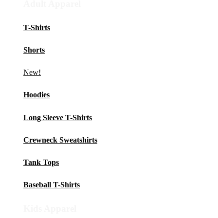
Adult Apparel
T-Shirts
Shorts
New!
Hoodies
Long Sleeve T-Shirts
Crewneck Sweatshirts
Tank Tops
Baseball T-Shirts
Kids Apparel