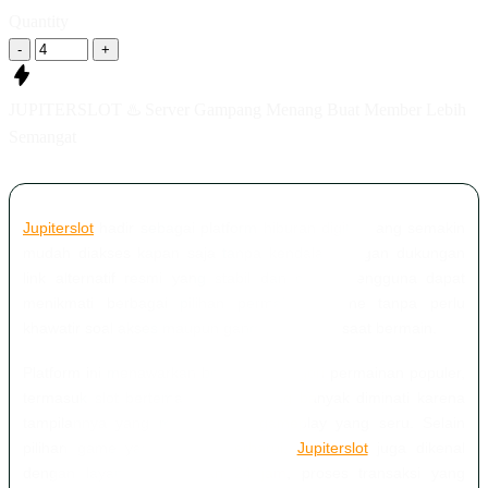
Quantity
-
+
JUPITERSLOT ♨️ Server Gampang Menang Buat Member Lebih
Semangat
Jupiterslot
hadir sebagai platform hiburan digital yang semakin
mudah diakses kapan saja tanpa kendala. Dengan dukungan
link alternatif resmi yang stabil dan cepat, pengguna dapat
menikmati berbagai pilihan permainan online tanpa perlu
khawatir soal akses maupun gangguan teknis saat bermain.
Platform ini menawarkan beragam kategori permainan populer,
termasuk slot bertema mahjong yang banyak diminati karena
tampilannya yang menarik dan gameplay yang seru. Selain
pilihan game yang terus diperbarui,
Jupiterslot
juga dikenal
dengan layanan pelanggan 24 jam, proses transaksi yang