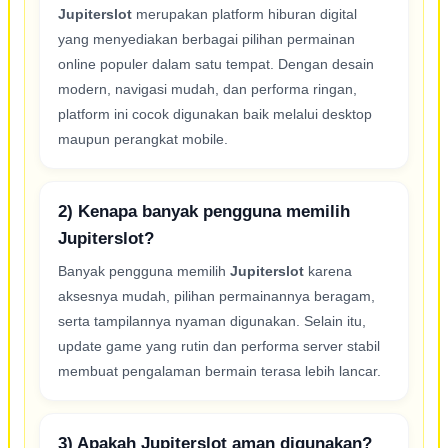
Jupiterslot
merupakan platform hiburan digital
yang menyediakan berbagai pilihan permainan
online populer dalam satu tempat. Dengan desain
modern, navigasi mudah, dan performa ringan,
platform ini cocok digunakan baik melalui desktop
maupun perangkat mobile.
2) Kenapa banyak pengguna memilih
Jupiterslot?
Banyak pengguna memilih
Jupiterslot
karena
aksesnya mudah, pilihan permainannya beragam,
serta tampilannya nyaman digunakan. Selain itu,
update game yang rutin dan performa server stabil
membuat pengalaman bermain terasa lebih lancar.
3) Apakah Jupiterslot aman digunakan?