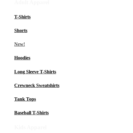
Adult Apparel
T-Shirts
Shorts
New!
Hoodies
Long Sleeve T-Shirts
Crewneck Sweatshirts
Tank Tops
Baseball T-Shirts
Kids Apparel