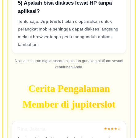
5) Apakah bisa diakses lewat HP tanpa
aplikasi?
Tentu saja.
Jupiterslot
telah dioptimalkan untuk
perangkat mobile sehingga dapat diakses langsung
melalui browser tanpa perlu mengunduh aplikasi
tambahan.
Nikmati hiburan digital secara bijak dan gunakan platform sesuai
kebutuhan Anda.
Cerita Pengalaman
Member di jupiterslot
Rina, Jakarta
★★★★☆