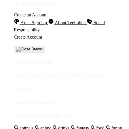
anytime, on any device.
Create an Account
Artist Sign Up
About TeePublic
Social
Responsibility
Create Account
Cart Preview (0)
You're
IDR5,000
Away from
FREE US Shipping!
$0
IDR5,000
Your Cart is empty...
Discover something you'll love!
animals
anime
drinks
fantasy
food
funny