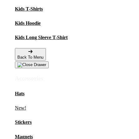
Kids T-Shirts
Kids Hoodie
Kids Long Sleeve T-Shirt
Back To Menu
Accessories
Hats
New!
Stickers
Magnets