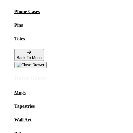
Phone Cases
Pins
Totes
Back To Menu
Home Goods
Mugs
Tapestries
Wall Art