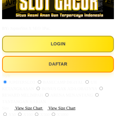
BY:
JupiterSlot X SEO 3Pac.
LOGIN
DAFTAR
Style
JUPITERSLOT
BASECAMP DIGITAL
UJI
KETANGKASAN
BONUS GAK ADA OBATNYA
REWARD MELIMPAH
ARENA MENANTANG
TANTANGAN HARIAN
Size
View Size Chart
View Size Chart
X50
X100
X500
X1000