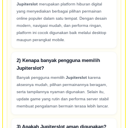
Jupiterslot
merupakan platform hiburan digital
yang menyediakan berbagai pilihan permainan
online populer dalam satu tempat. Dengan desain
modern, navigasi mudah, dan performa ringan,
platform ini cocok digunakan baik melalui desktop
maupun perangkat mobile.
2) Kenapa banyak pengguna memilih
Jupiterslot?
Banyak pengguna memilih
Jupiterslot
karena
aksesnya mudah, pilihan permainannya beragam,
serta tampilannya nyaman digunakan. Selain itu,
update game yang rutin dan performa server stabil
membuat pengalaman bermain terasa lebih lancar.
3) Apakah Jupiterslot aman digunakan?