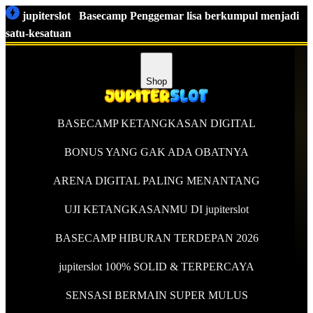
jupiterslot
Basecamp Penggemar lisa berkumpul menjadi
satu-kesatuan
Shop
BASECAMP KETANGKASAN DIGITAL
BONUS YANG GAK ADA OBATNYA
ARENA DIGITAL PALING MENANTANG
UJI KETANGKASANMU DI jupiterslot
BASECAMP HIBURAN TERDEPAN 2026
jupiterslot 100% SOLID & TERPERCAYA
SENSASI BERMAIN SUPER MULUS