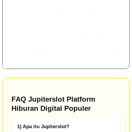
cepat, serta sistem keamanan yang dirancang untuk
memberikan kenyamanan lebih bagi setiap pengguna.
Bagi pecinta permainan online yang mencari pengalaman
bermain yang praktis, aman, dan penuh variasi, Jupiterslot
menjadi salah satu pilihan menarik untuk dijelajahi. Dengan
antarmuka yang ramah pengguna dan performa server yang
stabil, aktivitas bermain terasa lebih lancar baik melalui desktop
maupun perangkat mobile.
FAQ Jupiterslot Platform
Hiburan Digital Populer
1) Apa itu Jupiterslot?