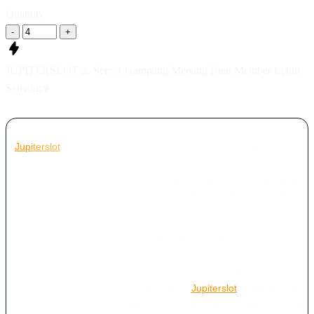
Quantity
-
+
JUPITERSLOT ♨️ Server Gampang Menang Buat Member Lebih
Semangat
Jupiterslot
hadir sebagai platform hiburan digital yang semakin
mudah diakses kapan saja tanpa kendala. Dengan dukungan
link alternatif resmi yang stabil dan cepat, pengguna dapat
menikmati berbagai pilihan permainan online tanpa perlu
khawatir soal akses maupun gangguan teknis saat bermain.
Platform ini menawarkan beragam kategori permainan populer,
termasuk slot bertema mahjong yang banyak diminati karena
tampilannya yang menarik dan gameplay yang seru. Selain
pilihan game yang terus diperbarui,
Jupiterslot
juga dikenal
dengan layanan pelanggan 24 jam, proses transaksi yang