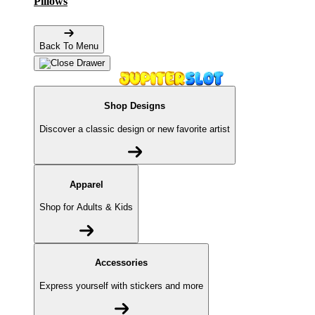
Pillows
Back To Menu
Shop Designs
Discover a classic design or new favorite artist
Apparel
Shop for Adults & Kids
Accessories
Express yourself with stickers and more