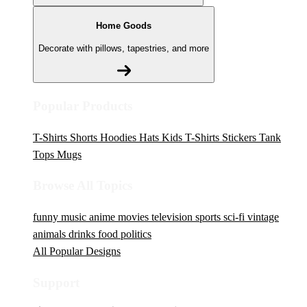
Home Goods
Decorate with pillows, tapestries, and more
Popular Products
T-Shirts
Shorts
Hoodies
Hats
Kids T-Shirts
Stickers
Tank
Tops
Mugs
Browse All Topics
funny
music
anime
movies
television
sports
sci-fi
vintage
animals
drinks
food
politics
All Popular Designs
Support