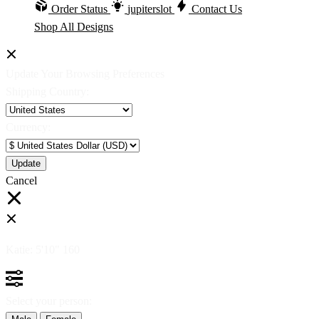
Order Status
jupiterslot
Contact Us
Shop All Designs
Update Your Browsing Preferences
Shipping Country:
Currency:
Cancel
Katie:
5'10"
160
Select your person: