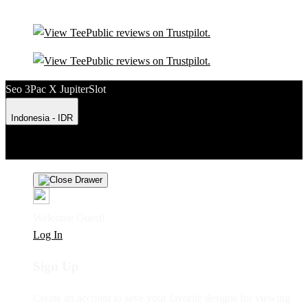
Seo 3Pac X JupiterSlot
Indonesia - IDR
Product Safety
Intellectual Property Policy
CA: Do Not Sell My
Personal Information
Privacy Policy
Terms
Welcome Guest!
Log In
Sign Up
Create an account to save your favorite designs for viewing