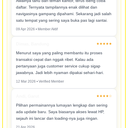
Awalnya tahu dari teman kantor, terus iseng coba
daftar. Ternyata tampilannya enak dilihat dan
navigasinya gampang dipahami. Sekarang jadi salah
satu tempat yang sering saya buka pas lagi santai.
09 Apr 2026 • Member Aktif
Dimas, Bandung
★★★★★
Menurut saya yang paling membantu itu proses
transaksi cepat dan nggak ribet. Kalau ada
pertanyaan juga customer service cukup sigap
jawabnya. Jadi lebih nyaman dipakai sehari-hari.
12 Mar 2026 • Verified Member
Andi, Garut
★★★★☆
Pilihan permainannya lumayan lengkap dan sering
ada update baru. Saya biasanya akses lewat HP,
sejauh ini lancar dan loading-nya juga ringan.
21 Apr 2026